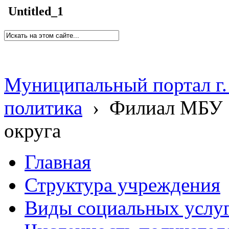
Untitled_1
Муниципальный портал г.
политика
›
Филиал МБУ 
округа
Главная
Структура учреждения
Виды социальных услу