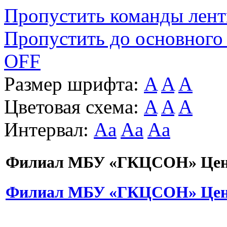
Пропустить команды лен
Пропустить до основного
OFF
Размер шрифта:
A
A
A
Цветовая схема:
A
A
A
Интервал:
Aa
Aa
Aa
Филиал МБУ «ГКЦСОН» Цент
Филиал МБУ «ГКЦСОН» Цент