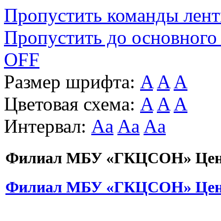
Пропустить команды лен
Пропустить до основного
OFF
Размер шрифта:
A
A
A
Цветовая схема:
A
A
A
Интервал:
Aa
Aa
Aa
Филиал МБУ «ГКЦСОН» Цент
Филиал МБУ «ГКЦСОН» Цент