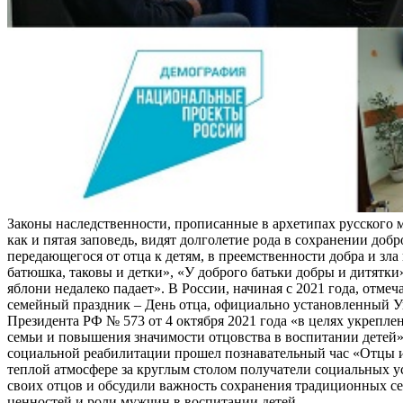
Законы наследственности, прописанные в архетипах русского 
как и пятая заповедь, видят долголетие рода в сохранении добр
передающегося от отца к детям, в преемственности добра и зла 
батюшка, таковы и детки», «У доброго батьки добры и дитятки
яблони недалеко падает». В России, начиная с 2021 года, отме
семейный праздник – День отца, официально установленный У
Президента РФ № 573 от 4 октября 2021 года «в целях укрепле
семьи и повышения значимости отцовства в воспитании детей»
социальной реабилитации прошел познавательный час «Отцы и
теплой атмосфере за круглым столом получатели социальных 
своих отцов и обсудили важность сохранения традиционных с
ценностей и роли мужчин в воспитании детей.