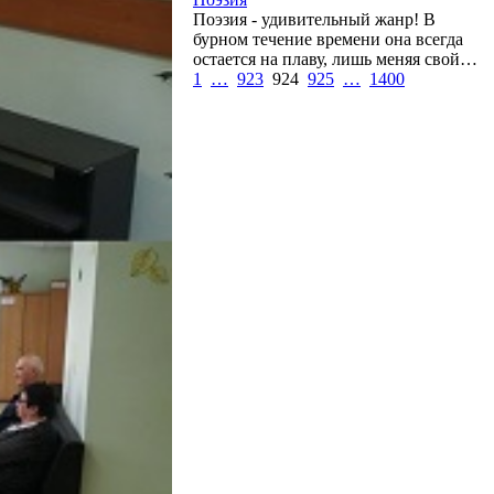
Поэзия - удивительный жанр! В
бурном течение времени она всегда
остается на плаву, лишь меняя свой…
1
…
923
924
925
…
1400