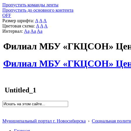
Пропустить команды ленты
Пропустить до основного контента
OFF
Размер шрифта:
A
A
A
Цветовая схема:
A
A
A
Интервал:
Aa
Aa
Aa
Филиал МБУ «ГКЦСОН» Цент
Филиал МБУ «ГКЦСОН» Цент
Untitled_1
Муниципальный портал г. Новосибирска
›
Социальная полит
Главная