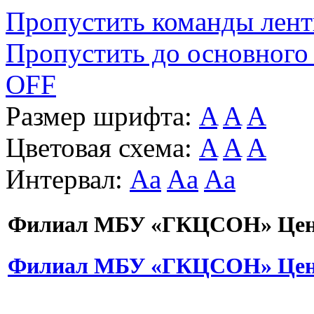
Пропустить команды лен
Пропустить до основного
OFF
Размер шрифта:
A
A
A
Цветовая схема:
A
A
A
Интервал:
Aa
Aa
Aa
Филиал МБУ «ГКЦСОН» Цент
Филиал МБУ «ГКЦСОН» Цент