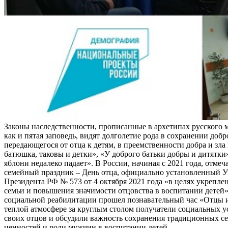
Законы наследственности, прописанные в архетипах русского 
как и пятая заповедь, видят долголетие рода в сохранении добр
передающегося от отца к детям, в преемственности добра и зла 
батюшка, таковы и детки», «У доброго батьки добры и дитятки
яблони недалеко падает». В России, начиная с 2021 года, отме
семейный праздник – День отца, официально установленный У
Президента РФ № 573 от 4 октября 2021 года «в целях укрепле
семьи и повышения значимости отцовства в воспитании детей»
социальной реабилитации прошел познавательный час «Отцы и
теплой атмосфере за круглым столом получатели социальных 
своих отцов и обсудили важность сохранения традиционных с
ценностей и роли мужчин в воспитании детей.