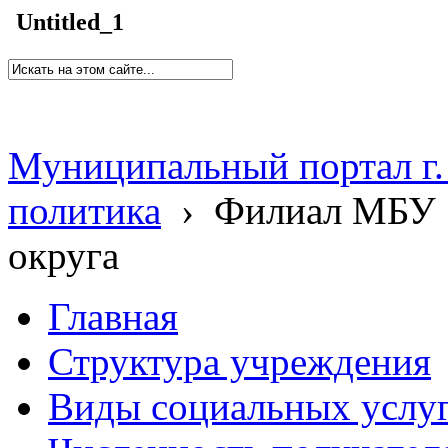
Untitled_1
Муниципальный портал г.
политика
›
Филиал МБУ 
округа
Главная
Структура учреждения
Виды социальных услу