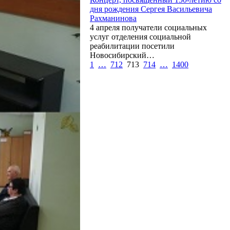
дня рождения Сергея Васильевича
Рахманинова
4 апреля получатели социальных
услуг отделения социальной
реабилитации посетили
Новосибирский…
1
…
712
713
714
…
1400