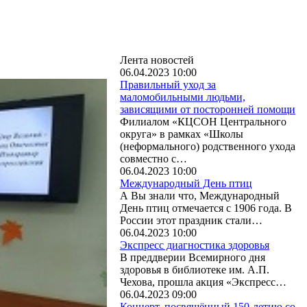
Лента новостей
06.04.2023 10:00
Правильный уход за
маломобильными людьми,
зависящими от посторонней помощи
Филиалом «КЦСОН Центрального
округа» в рамках «Школы
(неформального) родственного ухода
совместно с…
06.04.2023 10:00
Международный День птиц
А Вы знали что, Международный
День птиц отмечается с 1906 года. В
России этот праздник стали…
06.04.2023 10:00
Экспресс диагностика здоровья
В преддверии Всемирного дня
здоровья в библиотеке им. А.П.
Чехова, прошла акция «Экспресс…
06.04.2023 09:00
Концерт, посвящённый 150-летию со