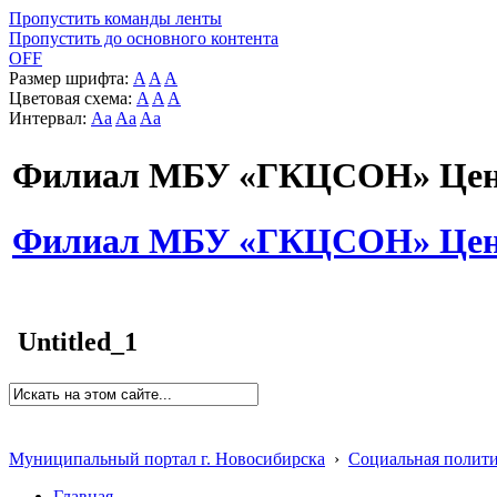
Пропустить команды ленты
Пропустить до основного контента
OFF
Размер шрифта:
A
A
A
Цветовая схема:
A
A
A
Интервал:
Aa
Aa
Aa
Филиал МБУ «ГКЦСОН» Цент
Филиал МБУ «ГКЦСОН» Цент
Untitled_1
Муниципальный портал г. Новосибирска
›
Социальная полит
Главная