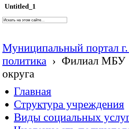
Untitled_1
Муниципальный портал г.
политика
›
Филиал МБУ 
округа
Главная
Структура учреждения
Виды социальных услу