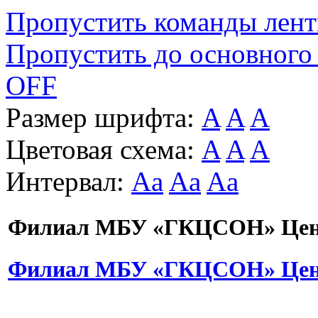
Пропустить команды лен
Пропустить до основного
OFF
Размер шрифта:
A
A
A
Цветовая схема:
A
A
A
Интервал:
Aa
Aa
Aa
Филиал МБУ «ГКЦСОН» Цент
Филиал МБУ «ГКЦСОН» Цент