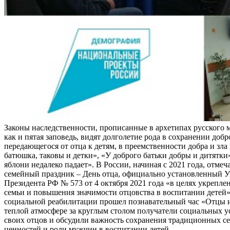
Законы наследственности, прописанные в архетипах русского 
как и пятая заповедь, видят долголетие рода в сохранении добр
передающегося от отца к детям, в преемственности добра и зла 
батюшка, таковы и детки», «У доброго батьки добры и дитятки
яблони недалеко падает». В России, начиная с 2021 года, отме
семейный праздник – День отца, официально установленный У
Президента РФ № 573 от 4 октября 2021 года «в целях укрепле
семьи и повышения значимости отцовства в воспитании детей»
социальной реабилитации прошел познавательный час «Отцы и
теплой атмосфере за круглым столом получатели социальных 
своих отцов и обсудили важность сохранения традиционных с
ценностей и роли мужчин в воспитании детей.