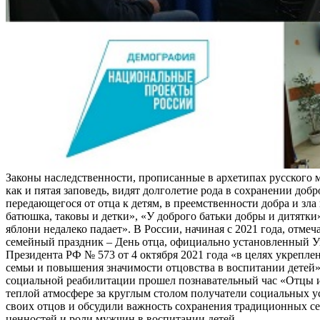
Законы наследственности, прописанные в архетипах русского 
как и пятая заповедь, видят долголетие рода в сохранении добр
передающегося от отца к детям, в преемственности добра и зла 
батюшка, таковы и детки», «У доброго батьки добры и дитятки
яблони недалеко падает». В России, начиная с 2021 года, отме
семейный праздник – День отца, официально установленный У
Президента РФ № 573 от 4 октября 2021 года «в целях укрепле
семьи и повышения значимости отцовства в воспитании детей»
социальной реабилитации прошел познавательный час «Отцы и
теплой атмосфере за круглым столом получатели социальных 
своих отцов и обсудили важность сохранения традиционных с
ценностей и роли мужчин в воспитании детей.