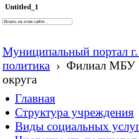
Untitled_1
Муниципальный портал г.
политика
›
Филиал МБУ 
округа
Главная
Структура учреждения
Виды социальных услу