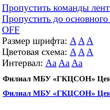
Пропустить команды лен
Пропустить до основного
OFF
Размер шрифта:
A
A
A
Цветовая схема:
A
A
A
Интервал:
Aa
Aa
Aa
Филиал МБУ «ГКЦСОН» Цент
Филиал МБУ «ГКЦСОН» Цент