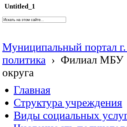
Untitled_1
Муниципальный портал г.
политика
›
Филиал МБУ 
округа
Главная
Структура учреждения
Виды социальных услу