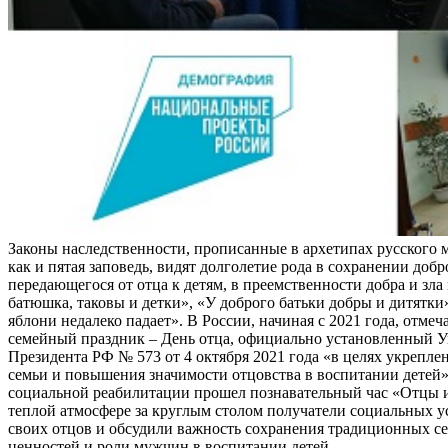
Законы наследственности, прописанные в архетипах русского 
как и пятая заповедь, видят долголетие рода в сохранении добр
передающегося от отца к детям, в преемственности добра и зла 
батюшка, таковы и детки», «У доброго батьки добры и дитятки
яблони недалеко падает». В России, начиная с 2021 года, отме
семейный праздник – День отца, официально установленный У
Президента РФ № 573 от 4 октября 2021 года «в целях укрепле
семьи и повышения значимости отцовства в воспитании детей»
социальной реабилитации прошел познавательный час «Отцы и
теплой атмосфере за круглым столом получатели социальных 
своих отцов и обсудили важность сохранения традиционных с
ценностей и роли мужчин в воспитании детей.