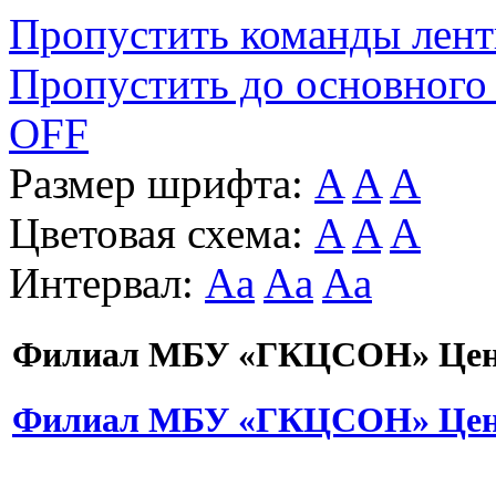
Пропустить команды лен
Пропустить до основного
OFF
Размер шрифта:
A
A
A
Цветовая схема:
A
A
A
Интервал:
Aa
Aa
Aa
Филиал МБУ «ГКЦСОН» Цент
Филиал МБУ «ГКЦСОН» Цент