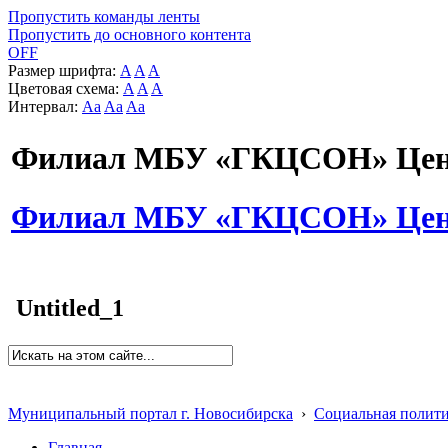
Пропустить команды ленты
Пропустить до основного контента
OFF
Размер шрифта:
A
A
A
Цветовая схема:
A
A
A
Интервал:
Aa
Aa
Aa
Филиал МБУ «ГКЦСОН» Цент
Филиал МБУ «ГКЦСОН» Цент
Untitled_1
Муниципальный портал г. Новосибирска
›
Социальная полит
Главная