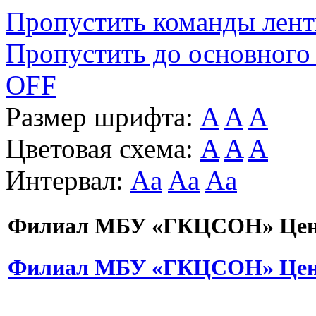
Пропустить команды лен
Пропустить до основного
OFF
Размер шрифта:
A
A
A
Цветовая схема:
A
A
A
Интервал:
Aa
Aa
Aa
Филиал МБУ «ГКЦСОН» Цент
Филиал МБУ «ГКЦСОН» Цент