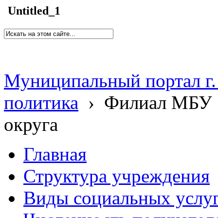
Untitled_1
Муниципальный портал г.
политика
›
Филиал МБУ 
округа
Главная
Структура учреждения
Виды социальных услу