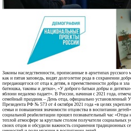
Законы наследственности, прописанные в архетипах русского 
как и пятая заповедь, видят долголетие рода в сохранении добр
передающегося от отца к детям, в преемственности добра и зла 
батюшка, таковы и детки», «У доброго батьки добры и дитятки
яблони недалеко падает». В России, начиная с 2021 года, отме
семейный праздник – День отца, официально установленный У
Президента РФ № 573 от 4 октября 2021 года «в целях укрепле
семьи и повышения значимости отцовства в воспитании детей»
социальной реабилитации прошел познавательный час «Отцы и
теплой атмосфере за круглым столом получатели социальных 
своих отцов и обсудили важность сохранения традиционных с
ценностей и роли мужчин в воспитании детей.