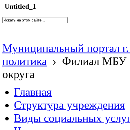
Untitled_1
Муниципальный портал г.
политика
›
Филиал МБУ 
округа
Главная
Структура учреждения
Виды социальных услу