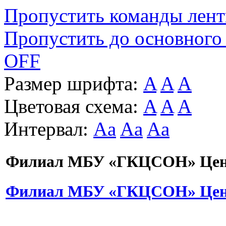
Пропустить команды лен
Пропустить до основного
OFF
Размер шрифта:
A
A
A
Цветовая схема:
A
A
A
Интервал:
Aa
Aa
Aa
Филиал МБУ «ГКЦСОН» Цент
Филиал МБУ «ГКЦСОН» Цент