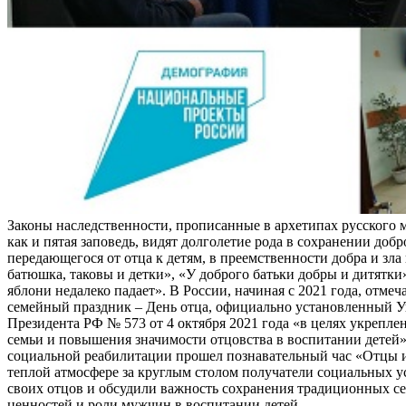
Законы наследственности, прописанные в архетипах русского 
как и пятая заповедь, видят долголетие рода в сохранении добр
передающегося от отца к детям, в преемственности добра и зла 
батюшка, таковы и детки», «У доброго батьки добры и дитятки
яблони недалеко падает». В России, начиная с 2021 года, отме
семейный праздник – День отца, официально установленный У
Президента РФ № 573 от 4 октября 2021 года «в целях укрепле
семьи и повышения значимости отцовства в воспитании детей»
социальной реабилитации прошел познавательный час «Отцы и
теплой атмосфере за круглым столом получатели социальных 
своих отцов и обсудили важность сохранения традиционных с
ценностей и роли мужчин в воспитании детей.