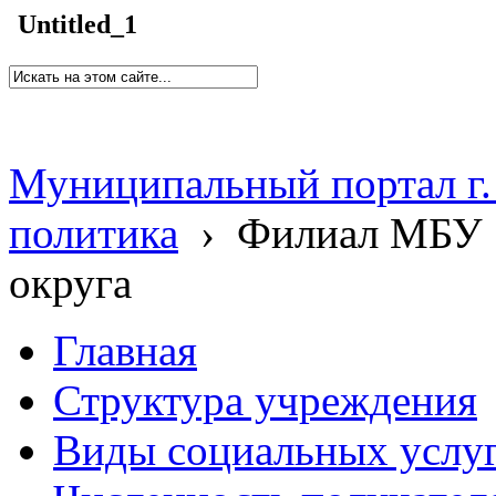
Untitled_1
Муниципальный портал г.
политика
›
Филиал МБУ 
округа
Главная
Структура учреждения
Виды социальных услу