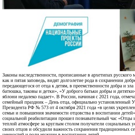
Законы наследственности, прописанные в архетипах русского 
как и пятая заповедь, видят долголетие рода в сохранении добр
передающегося от отца к детям, в преемственности добра и зла 
батюшка, таковы и детки», «У доброго батьки добры и дитятки
яблони недалеко падает». В России, начиная с 2021 года, отме
семейный праздник – День отца, официально установленный У
Президента РФ № 573 от 4 октября 2021 года «в целях укрепле
семьи и повышения значимости отцовства в воспитании детей»
социальной реабилитации прошел познавательный час «Отцы и
теплой атмосфере за круглым столом получатели социальных 
своих отцов и обсудили важность сохранения традиционных с
ценностей и роли мужчин в воспитании детей.