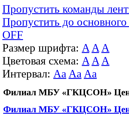
Пропустить команды лен
Пропустить до основного
OFF
Размер шрифта:
A
A
A
Цветовая схема:
A
A
A
Интервал:
Aa
Aa
Aa
Филиал МБУ «ГКЦСОН» Цент
Филиал МБУ «ГКЦСОН» Цент