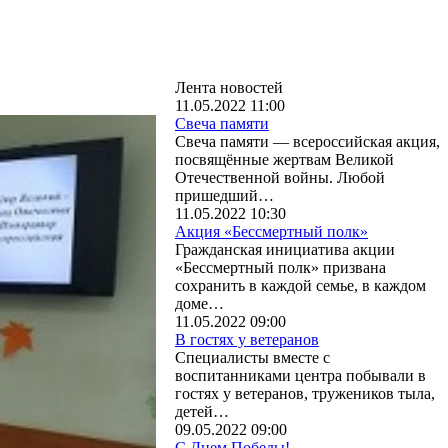
Лента новостей
11.05.2022 11:00
Свеча памяти
Свеча памяти — всероссийская акция,
посвящённые жертвам Великой
Отечественной войны. Любой
пришедший…
11.05.2022 10:30
Акция «Бессмертный полк»
Гражданская инициатива акции
«Бессмертный полк» призвана
сохранить в каждой семье, в каждом
доме…
11.05.2022 09:00
В гостях у ветеранов
Специалисты вместе с
воспитанниками центра побывали в
гостях у ветеранов, тружеников тыла,
детей…
09.05.2022 09:00
С Днем Победы!