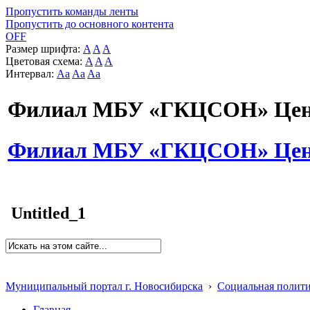
Пропустить команды ленты
Пропустить до основного контента
OFF
Размер шрифта:
A
A
A
Цветовая схема:
A
A
A
Интервал:
Aa
Aa
Aa
Филиал МБУ «ГКЦСОН» Цент
Филиал МБУ «ГКЦСОН» Цент
Untitled_1
Муниципальный портал г. Новосибирска
›
Социальная полит
Главная