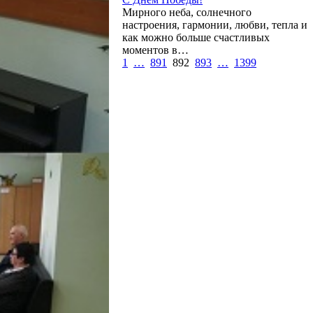
Мирного неба, солнечного
настроения, гармонии, любви, тепла и
как можно больше счастливых
моментов в…
1
…
891
892
893
…
1399