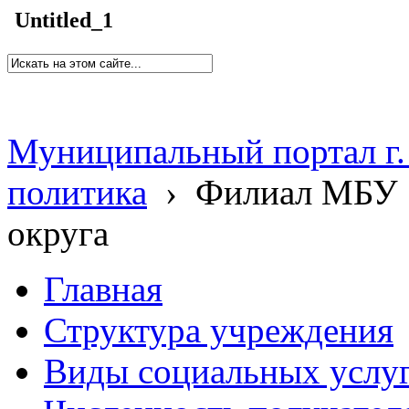
Untitled_1
Муниципальный портал г.
политика
›
Филиал МБУ 
округа
Главная
Структура учреждения
Виды социальных услу