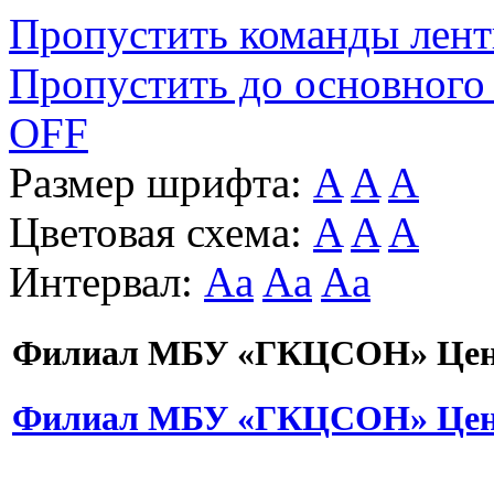
Пропустить команды лен
Пропустить до основного
OFF
Размер шрифта:
A
A
A
Цветовая схема:
A
A
A
Интервал:
Aa
Aa
Aa
Филиал МБУ «ГКЦСОН» Цент
Филиал МБУ «ГКЦСОН» Цент