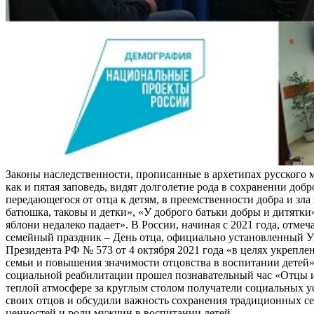
Законы наследственности, прописанные в архетипах русского 
как и пятая заповедь, видят долголетие рода в сохранении добр
передающегося от отца к детям, в преемственности добра и зла 
батюшка, таковы и детки», «У доброго батьки добры и дитятки
яблони недалеко падает». В России, начиная с 2021 года, отме
семейный праздник – День отца, официально установленный У
Президента РФ № 573 от 4 октября 2021 года «в целях укрепле
семьи и повышения значимости отцовства в воспитании детей»
социальной реабилитации прошел познавательный час «Отцы и
теплой атмосфере за круглым столом получатели социальных 
своих отцов и обсудили важность сохранения традиционных с
ценностей и роли мужчин в воспитании детей.