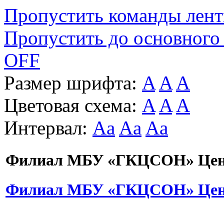
Пропустить команды лен
Пропустить до основного
OFF
Размер шрифта:
A
A
A
Цветовая схема:
A
A
A
Интервал:
Aa
Aa
Aa
Филиал МБУ «ГКЦСОН» Цент
Филиал МБУ «ГКЦСОН» Цент