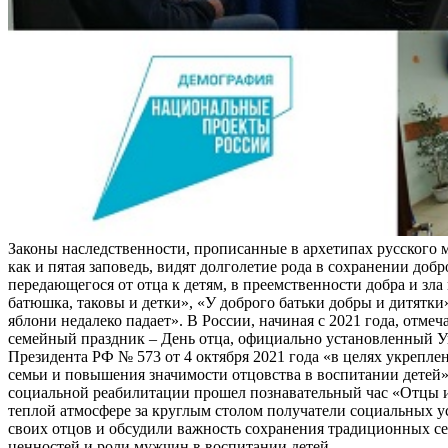
Законы наследственности, прописанные в архетипах русского 
как и пятая заповедь, видят долголетие рода в сохранении добр
передающегося от отца к детям, в преемственности добра и зла 
батюшка, таковы и детки», «У доброго батьки добры и дитятки
яблони недалеко падает». В России, начиная с 2021 года, отме
семейный праздник – День отца, официально установленный У
Президента РФ № 573 от 4 октября 2021 года «в целях укрепле
семьи и повышения значимости отцовства в воспитании детей»
социальной реабилитации прошел познавательный час «Отцы и
теплой атмосфере за круглым столом получатели социальных 
своих отцов и обсудили важность сохранения традиционных с
ценностей и роли мужчин в воспитании детей.