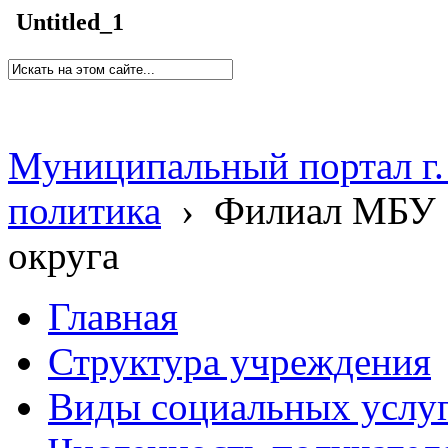
Untitled_1
Муниципальный портал г.
политика
›
Филиал МБУ 
округа
Главная
Структура учреждения
Виды социальных услу