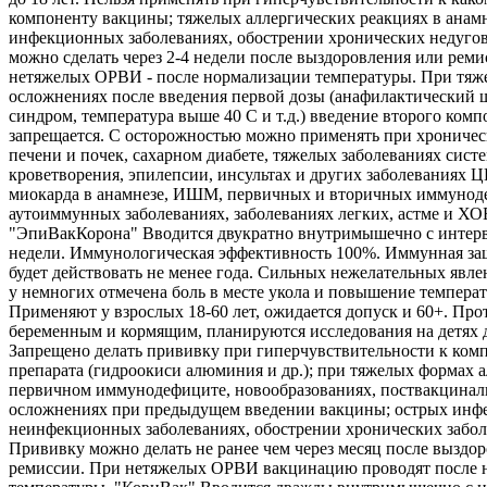
компоненту вакцины; тяжелых аллергических реакциях в анамн
инфекционных заболеваниях, обострении хронических недуго
можно сделать через 2-4 недели после выздоровления или реми
нетяжелых ОРВИ - после нормализации температуры. При тяж
осложнениях после введения первой дозы (анафилактический 
синдром, температура выше 40 С и т.д.) введение второго комп
запрещается. С осторожностью можно применять при хроничес
печени и почек, сахарном диабете, тяжелых заболеваниях сист
кроветворения, эпилепсии, инсультах и других заболеваниях 
миокарда в анамнезе, ИШМ, первичных и вторичных иммунод
аутоиммунных заболеваниях, заболеваниях легких, астме и ХО
"ЭпиВакКорона" Вводится двукратно внутримышечно с интерв
недели. Иммунологическая эффективность 100%. Иммунная защ
будет действовать не менее года. Сильных нежелательных явле
у немногих отмечена боль в месте укола и повышение температ
Применяют у взрослых 18-60 лет, ожидается допуск и 60+. Про
беременным и кормящим, планируются исследования на детях д
Запрещено делать прививку при гиперчувствительности к ком
препарата (гидроокиси алюминия и др.); при тяжелых формах а
первичном иммунодефиците, новообразованиях, поствакцина
осложнениях при предыдущем введении вакцины; острых инф
неинфекционных заболеваниях, обострении хронических забол
Прививку можно делать не ранее чем через месяц после выздо
ремиссии. При нетяжелых ОРВИ вакцинацию проводят после 