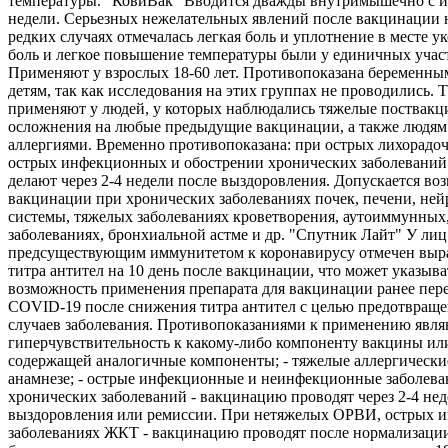
температуры. "КовиВак" Вводится дважды внутримышечно с и
недели. Серьезных нежелательных явлений после вакцинации 
редких случаях отмечалась легкая боль и уплотнение в месте ук
боль и легкое повышение температуры были у единичных учас
Применяют у взрослых 18-60 лет. Противопоказана беременны
детям, так как исследования на этих группах не проводились. 
применяют у людей, у которых наблюдались тяжелые поствак
осложнения на любые предыдущие вакцинации, а также людям
аллергиями. Временно противопоказана: при острых лихорадо
острых инфекционных и обострении хронических заболеваний
делают через 2-4 недели после выздоровления. Допускается во
вакцинации при хронических заболеваниях почек, печени, не
системы, тяжелых заболеваниях кроветворения, аутоиммунных
заболеваниях, бронхиальной астме и др. "Спутник Лайт" У лиц
предсуществующим иммунитетом к коронавирусу отмечен выр
титра антител на 10 день после вакцинации, что может указыва
возможность применения препарата для вакцинации ранее пе
COVID-19 после снижения титра антител с целью предотвращ
случаев заболевания. Противопоказаниями к применению являю
гиперчувствительность к какому-либо компоненту вакцины ил
содержащей аналогичные компоненты; - тяжелые аллергически
анамнезе; - острые инфекционные и неинфекционные заболева
хронических заболеваний - вакцинацию проводят через 2-4 нед
выздоровления или ремиссии. При нетяжелых ОРВИ, острых 
заболеваниях ЖКТ - вакцинацию проводят после нормализации