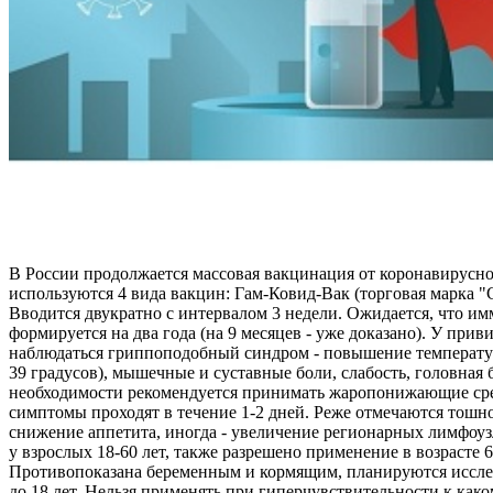
В России продолжается массовая вакцинация от коронавирусн
используются 4 вида вакцин: Гам-Ковид-Вак (торговая марка 
Вводится двукратно с интервалом 3 недели. Ожидается, что и
формируется на два года (на 9 месяцев - уже доказано). У при
наблюдаться гриппоподобный синдром - повышение температур
39 градусов), мышечные и суставные боли, слабость, головная 
необходимости рекомендуется принимать жаропонижающие ср
симптомы проходят в течение 1-2 дней. Реже отмечаются тошно
снижение аппетита, иногда - увеличение регионарных лимфоу
у взрослых 18-60 лет, также разрешено применение в возрасте 6
Противопоказана беременным и кормящим, планируются иссле
до 18 лет. Нельзя применять при гиперчувствительности к как