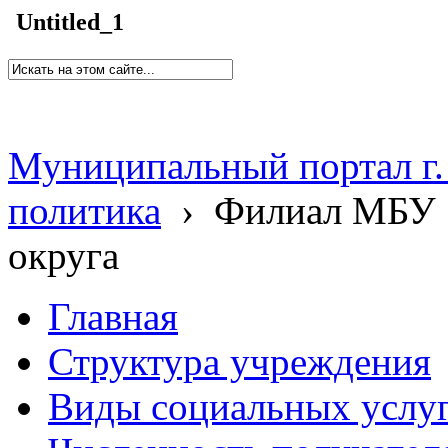
Untitled_1
Муниципальный портал г.
политика
›
Филиал МБУ 
округа
Главная
Структура учреждения
Виды социальных услу