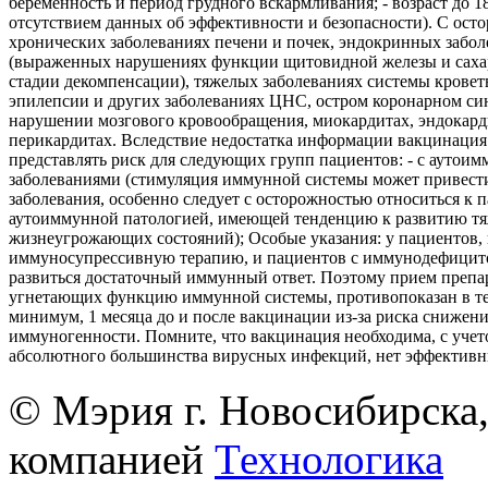
беременность и период грудного вскармливания; - возраст до 18 
отсутствием данных об эффективности и безопасности). С ост
хронических заболеваниях печени и почек, эндокринных забол
(выраженных нарушениях функции щитовидной железы и саха
стадии декомпенсации), тяжелых заболеваниях системы кровет
эпилепсии и других заболеваниях ЦНС, остром коронарном си
нарушении мозгового кровообращения, миокардитах, эндокард
перикардитах. Вследствие недостатка информации вакцинация
представлять риск для следующих групп пациентов: - с аутои
заболеваниями (стимуляция иммунной системы может привест
заболевания, особенно следует с осторожностью относиться к 
аутоиммунной патологией, имеющей тенденцию к развитию т
жизнеугрожающих состояний); Особые указания: у пациентов
иммуносупрессивную терапию, и пациентов с иммунодефицит
развиться достаточный иммунный ответ. Поэтому прием препа
угнетающих функцию иммунной системы, противопоказан в те
минимум, 1 месяца до и после вакцинации из-за риска снижен
иммуногенности. Помните, что вакцинация необходима, с учето
абсолютного большинства вирусных инфекций, нет эффективн
© Мэрия г. Новосибирска,
компанией
Технологика