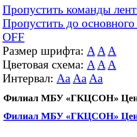
Пропустить команды лен
Пропустить до основного
OFF
Размер шрифта:
A
A
A
Цветовая схема:
A
A
A
Интервал:
Aa
Aa
Aa
Филиал МБУ «ГКЦСОН» Цент
Филиал МБУ «ГКЦСОН» Цент