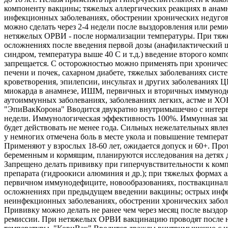
компоненту вакцины; тяжелых аллергических реакциях в анамн
инфекционных заболеваниях, обострении хронических недуго
можно сделать через 2-4 недели после выздоровления или реми
нетяжелых ОРВИ - после нормализации температуры. При тяж
осложнениях после введения первой дозы (анафилактический 
синдром, температура выше 40 С и т.д.) введение второго комп
запрещается. С осторожностью можно применять при хроничес
печени и почек, сахарном диабете, тяжелых заболеваниях сист
кроветворения, эпилепсии, инсультах и других заболеваниях 
миокарда в анамнезе, ИШМ, первичных и вторичных иммунод
аутоиммунных заболеваниях, заболеваниях легких, астме и ХО
"ЭпиВакКорона" Вводится двукратно внутримышечно с интерв
недели. Иммунологическая эффективность 100%. Иммунная защ
будет действовать не менее года. Сильных нежелательных явле
у немногих отмечена боль в месте укола и повышение температ
Применяют у взрослых 18-60 лет, ожидается допуск и 60+. Про
беременным и кормящим, планируются исследования на детях д
Запрещено делать прививку при гиперчувствительности к ком
препарата (гидроокиси алюминия и др.); при тяжелых формах а
первичном иммунодефиците, новообразованиях, поствакцина
осложнениях при предыдущем введении вакцины; острых инф
неинфекционных заболеваниях, обострении хронических забол
Прививку можно делать не ранее чем через месяц после выздо
ремиссии. При нетяжелых ОРВИ вакцинацию проводят после 