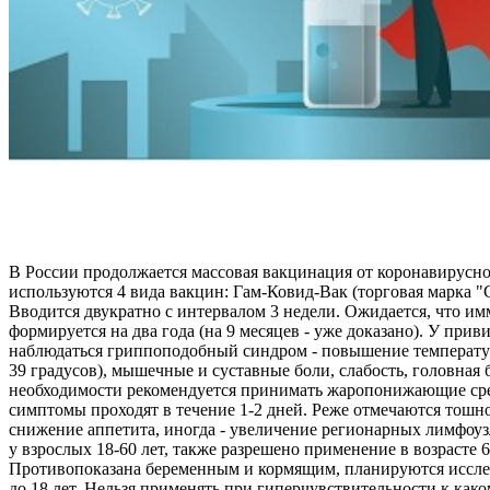
В России продолжается массовая вакцинация от коронавирусн
используются 4 вида вакцин: Гам-Ковид-Вак (торговая марка 
Вводится двукратно с интервалом 3 недели. Ожидается, что и
формируется на два года (на 9 месяцев - уже доказано). У при
наблюдаться гриппоподобный синдром - повышение температур
39 градусов), мышечные и суставные боли, слабость, головная 
необходимости рекомендуется принимать жаропонижающие ср
симптомы проходят в течение 1-2 дней. Реже отмечаются тошно
снижение аппетита, иногда - увеличение регионарных лимфоу
у взрослых 18-60 лет, также разрешено применение в возрасте 6
Противопоказана беременным и кормящим, планируются иссле
до 18 лет. Нельзя применять при гиперчувствительности к как