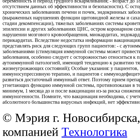
беременность и период грудного вскармливания; - возраст до 18 
отсутствием данных об эффективности и безопасности). С ост
хронических заболеваниях печени и почек, эндокринных забол
(выраженных нарушениях функции щитовидной железы и саха
стадии декомпенсации), тяжелых заболеваниях системы кровет
эпилепсии и других заболеваниях ЦНС, остром коронарном си
нарушении мозгового кровообращения, миокардитах, эндокард
перикардитах. Вследствие недостатка информации вакцинация
представлять риск для следующих групп пациентов: - с аутои
заболеваниями (стимуляция иммунной системы может привест
заболевания, особенно следует с осторожностью относиться к 
аутоиммунной патологией, имеющей тенденцию к развитию т
жизнеугрожающих состояний); Особые указания: у пациентов
иммуносупрессивную терапию, и пациентов с иммунодефицит
развиться достаточный иммунный ответ. Поэтому прием препа
угнетающих функцию иммунной системы, противопоказан в те
минимум, 1 месяца до и после вакцинации из-за риска снижен
иммуногенности. Помните, что вакцинация необходима, с учето
абсолютного большинства вирусных инфекций, нет эффективн
© Мэрия г. Новосибирска,
компанией
Технологика