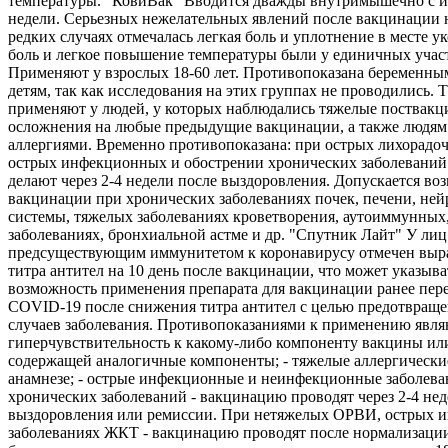
температуры. "КовиВак" Вводится дважды внутримышечно с и
недели. Серьезных нежелательных явлений после вакцинации 
редких случаях отмечалась легкая боль и уплотнение в месте ук
боль и легкое повышение температуры были у единичных учас
Применяют у взрослых 18-60 лет. Противопоказана беременны
детям, так как исследования на этих группах не проводились. 
применяют у людей, у которых наблюдались тяжелые поствак
осложнения на любые предыдущие вакцинации, а также людям
аллергиями. Временно противопоказана: при острых лихорадо
острых инфекционных и обострении хронических заболеваний
делают через 2-4 недели после выздоровления. Допускается во
вакцинации при хронических заболеваниях почек, печени, не
системы, тяжелых заболеваниях кроветворения, аутоиммунных
заболеваниях, бронхиальной астме и др. "Спутник Лайт" У лиц
предсуществующим иммунитетом к коронавирусу отмечен выр
титра антител на 10 день после вакцинации, что может указыва
возможность применения препарата для вакцинации ранее пе
COVID-19 после снижения титра антител с целью предотвращ
случаев заболевания. Противопоказаниями к применению являю
гиперчувствительность к какому-либо компоненту вакцины ил
содержащей аналогичные компоненты; - тяжелые аллергически
анамнезе; - острые инфекционные и неинфекционные заболева
хронических заболеваний - вакцинацию проводят через 2-4 нед
выздоровления или ремиссии. При нетяжелых ОРВИ, острых 
заболеваниях ЖКТ - вакцинацию проводят после нормализации