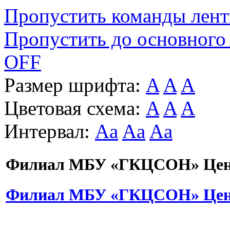
Пропустить команды лен
Пропустить до основного
OFF
Размер шрифта:
A
A
A
Цветовая схема:
A
A
A
Интервал:
Aa
Aa
Aa
Филиал МБУ «ГКЦСОН» Цент
Филиал МБУ «ГКЦСОН» Цент