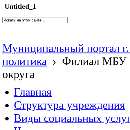
Untitled_1
Муниципальный портал г.
политика
›
Филиал МБУ 
округа
Главная
Структура учреждения
Виды социальных услу