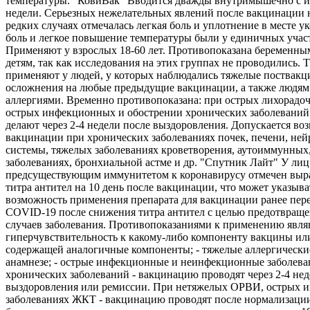
температуры. "КовиВак" Вводится дважды внутримышечно с и
недели. Серьезных нежелательных явлений после вакцинации 
редких случаях отмечалась легкая боль и уплотнение в месте ук
боль и легкое повышение температуры были у единичных учас
Применяют у взрослых 18-60 лет. Противопоказана беременны
детям, так как исследования на этих группах не проводились. 
применяют у людей, у которых наблюдались тяжелые поствак
осложнения на любые предыдущие вакцинации, а также людям
аллергиями. Временно противопоказана: при острых лихорадо
острых инфекционных и обострении хронических заболеваний
делают через 2-4 недели после выздоровления. Допускается во
вакцинации при хронических заболеваниях почек, печени, не
системы, тяжелых заболеваниях кроветворения, аутоиммунных
заболеваниях, бронхиальной астме и др. "Спутник Лайт" У лиц
предсуществующим иммунитетом к коронавирусу отмечен выр
титра антител на 10 день после вакцинации, что может указыва
возможность применения препарата для вакцинации ранее пе
COVID-19 после снижения титра антител с целью предотвращ
случаев заболевания. Противопоказаниями к применению являю
гиперчувствительность к какому-либо компоненту вакцины ил
содержащей аналогичные компоненты; - тяжелые аллергически
анамнезе; - острые инфекционные и неинфекционные заболева
хронических заболеваний - вакцинацию проводят через 2-4 нед
выздоровления или ремиссии. При нетяжелых ОРВИ, острых 
заболеваниях ЖКТ - вакцинацию проводят после нормализации