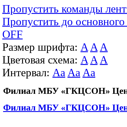
Пропустить команды лен
Пропустить до основного
OFF
Размер шрифта:
A
A
A
Цветовая схема:
A
A
A
Интервал:
Aa
Aa
Aa
Филиал МБУ «ГКЦСОН» Цент
Филиал МБУ «ГКЦСОН» Цент