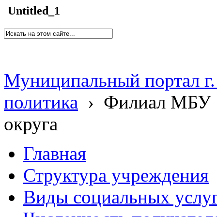
Untitled_1
Муниципальный портал г.
политика
›
Филиал МБУ 
округа
Главная
Структура учреждения
Виды социальных услу