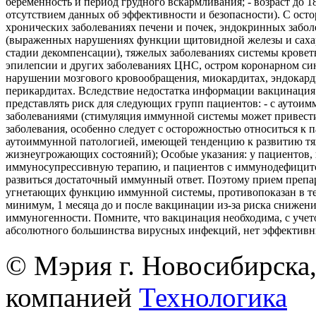
беременность и период грудного вскармливания; - возраст до 18 
отсутствием данных об эффективности и безопасности). С ост
хронических заболеваниях печени и почек, эндокринных забол
(выраженных нарушениях функции щитовидной железы и саха
стадии декомпенсации), тяжелых заболеваниях системы кровет
эпилепсии и других заболеваниях ЦНС, остром коронарном си
нарушении мозгового кровообращения, миокардитах, эндокард
перикардитах. Вследствие недостатка информации вакцинация
представлять риск для следующих групп пациентов: - с аутои
заболеваниями (стимуляция иммунной системы может привест
заболевания, особенно следует с осторожностью относиться к 
аутоиммунной патологией, имеющей тенденцию к развитию т
жизнеугрожающих состояний); Особые указания: у пациентов
иммуносупрессивную терапию, и пациентов с иммунодефицит
развиться достаточный иммунный ответ. Поэтому прием препа
угнетающих функцию иммунной системы, противопоказан в те
минимум, 1 месяца до и после вакцинации из-за риска снижен
иммуногенности. Помните, что вакцинация необходима, с учето
абсолютного большинства вирусных инфекций, нет эффективн
© Мэрия г. Новосибирска,
компанией
Технологика