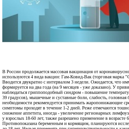
В России продолжается массовая вакцинация от коронавирусн
используются 4 вида вакцин: Гам-Ковид-Вак (торговая марка 
Вводится двукратно с интервалом 3 недели. Ожидается, что и
формируется на два года (на 9 месяцев - уже доказано). У при
наблюдаться гриппоподобный синдром - повышение температур
39 градусов), мышечные и суставные боли, слабость, головная 
необходимости рекомендуется принимать жаропонижающие ср
симптомы проходят в течение 1-2 дней. Реже отмечаются тошно
снижение аппетита, иногда - увеличение регионарных лимфоу
у взрослых 18-60 лет, также разрешено применение в возрасте 6
Противопоказана беременным и кормящим, планируются иссле
до 18 лет. Нельзя применять при гиперчувствительности к как