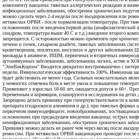
компоненту вакцины; тяжелых аллергических реакциях в анамн
инфекционных заболеваниях, обострении хронических недуго
можно сделать через 2-4 недели после выздоровления или реми
нетяжелых ОРВИ - после нормализации температуры. При тяж
осложнениях после введения первой дозы (анафилактический 
синдром, температура выше 40 С и т.д.) введение второго комп
запрещается. С осторожностью можно применять при хроничес
печени и почек, сахарном диабете, тяжелых заболеваниях сист
кроветворения, эпилепсии, инсультах и других заболеваниях 
миокарда в анамнезе, ИШМ, первичных и вторичных иммунод
аутоиммунных заболеваниях, заболеваниях легких, астме и ХО
"ЭпиВакКорона" Вводится двукратно внутримышечно с интерв
недели. Иммунологическая эффективность 100%. Иммунная защ
будет действовать не менее года. Сильных нежелательных явле
у немногих отмечена боль в месте укола и повышение температ
Применяют у взрослых 18-60 лет, ожидается допуск и 60+. Про
беременным и кормящим, планируются исследования на детях д
Запрещено делать прививку при гиперчувствительности к ком
препарата (гидроокиси алюминия и др.); при тяжелых формах а
первичном иммунодефиците, новообразованиях, поствакцина
осложнениях при предыдущем введении вакцины; острых инф
неинфекционных заболеваниях, обострении хронических забол
Прививку можно делать не ранее чем через месяц после выздо
ремиссии. При нетяжелых ОРВИ вакцинацию проводят после 