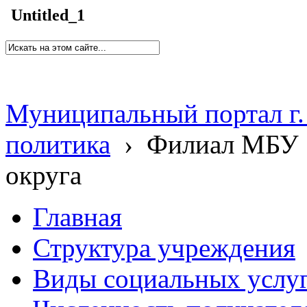
Untitled_1
Муниципальный портал г.
политика
›
Филиал МБУ 
округа
Главная
Структура учреждения
Виды социальных услу