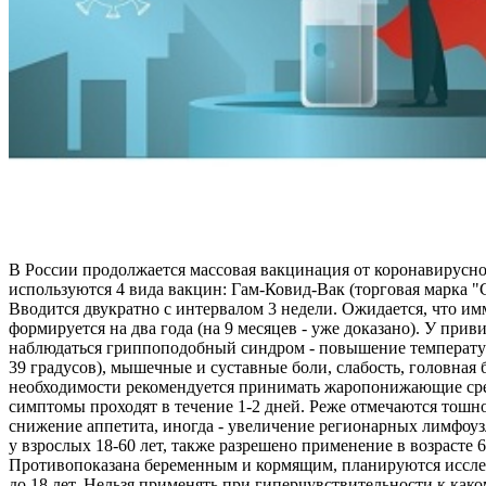
В России продолжается массовая вакцинация от коронавирусн
используются 4 вида вакцин: Гам-Ковид-Вак (торговая марка 
Вводится двукратно с интервалом 3 недели. Ожидается, что и
формируется на два года (на 9 месяцев - уже доказано). У при
наблюдаться гриппоподобный синдром - повышение температур
39 градусов), мышечные и суставные боли, слабость, головная 
необходимости рекомендуется принимать жаропонижающие ср
симптомы проходят в течение 1-2 дней. Реже отмечаются тошно
снижение аппетита, иногда - увеличение регионарных лимфоу
у взрослых 18-60 лет, также разрешено применение в возрасте 6
Противопоказана беременным и кормящим, планируются иссле
до 18 лет. Нельзя применять при гиперчувствительности к как