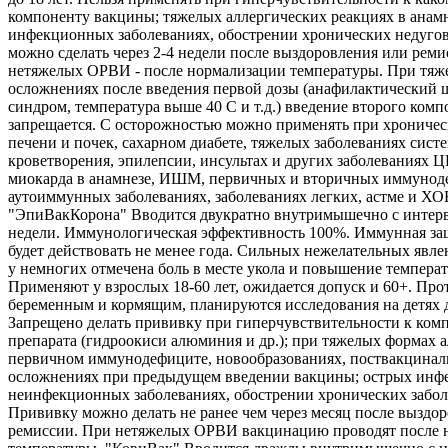
компоненту вакцины; тяжелых аллергических реакциях в анамн
инфекционных заболеваниях, обострении хронических недуго
можно сделать через 2-4 недели после выздоровления или реми
нетяжелых ОРВИ - после нормализации температуры. При тяж
осложнениях после введения первой дозы (анафилактический 
синдром, температура выше 40 С и т.д.) введение второго комп
запрещается. С осторожностью можно применять при хроничес
печени и почек, сахарном диабете, тяжелых заболеваниях сист
кроветворения, эпилепсии, инсультах и других заболеваниях 
миокарда в анамнезе, ИШМ, первичных и вторичных иммунод
аутоиммунных заболеваниях, заболеваниях легких, астме и ХО
"ЭпиВакКорона" Вводится двукратно внутримышечно с интерв
недели. Иммунологическая эффективность 100%. Иммунная защ
будет действовать не менее года. Сильных нежелательных явле
у немногих отмечена боль в месте укола и повышение температ
Применяют у взрослых 18-60 лет, ожидается допуск и 60+. Про
беременным и кормящим, планируются исследования на детях д
Запрещено делать прививку при гиперчувствительности к ком
препарата (гидроокиси алюминия и др.); при тяжелых формах а
первичном иммунодефиците, новообразованиях, поствакцина
осложнениях при предыдущем введении вакцины; острых инф
неинфекционных заболеваниях, обострении хронических забол
Прививку можно делать не ранее чем через месяц после выздо
ремиссии. При нетяжелых ОРВИ вакцинацию проводят после 