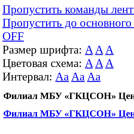
Пропустить команды лен
Пропустить до основного
OFF
Размер шрифта:
A
A
A
Цветовая схема:
A
A
A
Интервал:
Aa
Aa
Aa
Филиал МБУ «ГКЦСОН» Цент
Филиал МБУ «ГКЦСОН» Цент