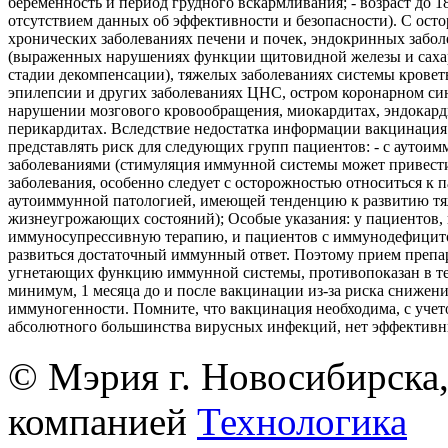
беременность и период грудного вскармливания; - возраст до 18 
отсутствием данных об эффективности и безопасности). С ост
хронических заболеваниях печени и почек, эндокринных забол
(выраженных нарушениях функции щитовидной железы и саха
стадии декомпенсации), тяжелых заболеваниях системы кровет
эпилепсии и других заболеваниях ЦНС, остром коронарном си
нарушении мозгового кровообращения, миокардитах, эндокард
перикардитах. Вследствие недостатка информации вакцинация
представлять риск для следующих групп пациентов: - с аутои
заболеваниями (стимуляция иммунной системы может привест
заболевания, особенно следует с осторожностью относиться к 
аутоиммунной патологией, имеющей тенденцию к развитию т
жизнеугрожающих состояний); Особые указания: у пациентов
иммуносупрессивную терапию, и пациентов с иммунодефицит
развиться достаточный иммунный ответ. Поэтому прием препа
угнетающих функцию иммунной системы, противопоказан в те
минимум, 1 месяца до и после вакцинации из-за риска снижен
иммуногенности. Помните, что вакцинация необходима, с учето
абсолютного большинства вирусных инфекций, нет эффективн
© Мэрия г. Новосибирска,
компанией
Технологика