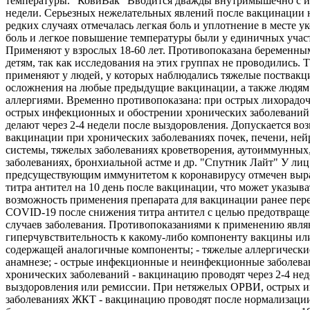
температуры. "КовиВак" Вводится дважды внутримышечно с и
недели. Серьезных нежелательных явлений после вакцинации 
редких случаях отмечалась легкая боль и уплотнение в месте ук
боль и легкое повышение температуры были у единичных учас
Применяют у взрослых 18-60 лет. Противопоказана беременны
детям, так как исследования на этих группах не проводились. 
применяют у людей, у которых наблюдались тяжелые поствак
осложнения на любые предыдущие вакцинации, а также людям
аллергиями. Временно противопоказана: при острых лихорадо
острых инфекционных и обострении хронических заболеваний
делают через 2-4 недели после выздоровления. Допускается во
вакцинации при хронических заболеваниях почек, печени, не
системы, тяжелых заболеваниях кроветворения, аутоиммунных
заболеваниях, бронхиальной астме и др. "Спутник Лайт" У лиц
предсуществующим иммунитетом к коронавирусу отмечен выр
титра антител на 10 день после вакцинации, что может указыва
возможность применения препарата для вакцинации ранее пе
COVID-19 после снижения титра антител с целью предотвращ
случаев заболевания. Противопоказаниями к применению являю
гиперчувствительность к какому-либо компоненту вакцины ил
содержащей аналогичные компоненты; - тяжелые аллергически
анамнезе; - острые инфекционные и неинфекционные заболева
хронических заболеваний - вакцинацию проводят через 2-4 нед
выздоровления или ремиссии. При нетяжелых ОРВИ, острых 
заболеваниях ЖКТ - вакцинацию проводят после нормализации