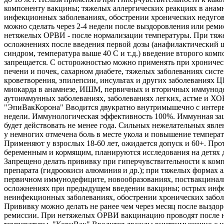
компоненту вакцины; тяжелых аллергических реакциях в анамн
инфекционных заболеваниях, обострении хронических недуго
можно сделать через 2-4 недели после выздоровления или реми
нетяжелых ОРВИ - после нормализации температуры. При тяж
осложнениях после введения первой дозы (анафилактический 
синдром, температура выше 40 С и т.д.) введение второго комп
запрещается. С осторожностью можно применять при хроничес
печени и почек, сахарном диабете, тяжелых заболеваниях сист
кроветворения, эпилепсии, инсультах и других заболеваниях 
миокарда в анамнезе, ИШМ, первичных и вторичных иммунод
аутоиммунных заболеваниях, заболеваниях легких, астме и ХО
"ЭпиВакКорона" Вводится двукратно внутримышечно с интерв
недели. Иммунологическая эффективность 100%. Иммунная защ
будет действовать не менее года. Сильных нежелательных явле
у немногих отмечена боль в месте укола и повышение температ
Применяют у взрослых 18-60 лет, ожидается допуск и 60+. Про
беременным и кормящим, планируются исследования на детях д
Запрещено делать прививку при гиперчувствительности к ком
препарата (гидроокиси алюминия и др.); при тяжелых формах а
первичном иммунодефиците, новообразованиях, поствакцина
осложнениях при предыдущем введении вакцины; острых инф
неинфекционных заболеваниях, обострении хронических забол
Прививку можно делать не ранее чем через месяц после выздо
ремиссии. При нетяжелых ОРВИ вакцинацию проводят после 