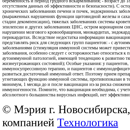
беременность и период грудного вскармливания; - возраст до 18 
отсутствием данных об эффективности и безопасности). С ост
хронических заболеваниях печени и почек, эндокринных забол
(выраженных нарушениях функции щитовидной железы и саха
стадии декомпенсации), тяжелых заболеваниях системы кровет
эпилепсии и других заболеваниях ЦНС, остром коронарном си
нарушении мозгового кровообращения, миокардитах, эндокард
перикардитах. Вследствие недостатка информации вакцинация
представлять риск для следующих групп пациентов: - с аутои
заболеваниями (стимуляция иммунной системы может привест
заболевания, особенно следует с осторожностью относиться к 
аутоиммунной патологией, имеющей тенденцию к развитию т
жизнеугрожающих состояний); Особые указания: у пациентов
иммуносупрессивную терапию, и пациентов с иммунодефицит
развиться достаточный иммунный ответ. Поэтому прием препа
угнетающих функцию иммунной системы, противопоказан в те
минимум, 1 месяца до и после вакцинации из-за риска снижен
иммуногенности. Помните, что вакцинация необходима, с учето
абсолютного большинства вирусных инфекций, нет эффективн
© Мэрия г. Новосибирска,
компанией
Технологика