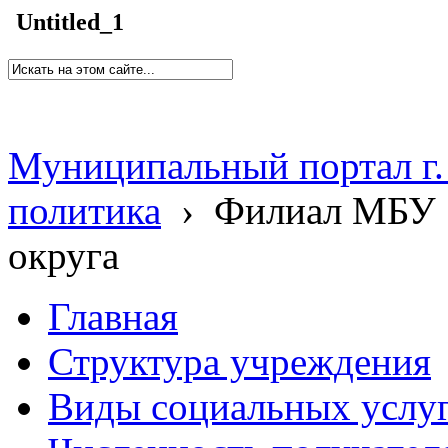
Untitled_1
Муниципальный портал г.
политика
›
Филиал МБУ 
округа
Главная
Структура учреждения
Виды социальных услу