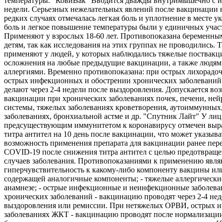
температуры. "КовиВак" Вводится дважды внутримышечно с и
недели. Серьезных нежелательных явлений после вакцинации 
редких случаях отмечалась легкая боль и уплотнение в месте ук
боль и легкое повышение температуры были у единичных учас
Применяют у взрослых 18-60 лет. Противопоказана беременны
детям, так как исследования на этих группах не проводились. 
применяют у людей, у которых наблюдались тяжелые поствак
осложнения на любые предыдущие вакцинации, а также людям
аллергиями. Временно противопоказана: при острых лихорадо
острых инфекционных и обострении хронических заболеваний
делают через 2-4 недели после выздоровления. Допускается во
вакцинации при хронических заболеваниях почек, печени, не
системы, тяжелых заболеваниях кроветворения, аутоиммунных
заболеваниях, бронхиальной астме и др. "Спутник Лайт" У лиц
предсуществующим иммунитетом к коронавирусу отмечен выр
титра антител на 10 день после вакцинации, что может указыва
возможность применения препарата для вакцинации ранее пе
COVID-19 после снижения титра антител с целью предотвращ
случаев заболевания. Противопоказаниями к применению являю
гиперчувствительность к какому-либо компоненту вакцины ил
содержащей аналогичные компоненты; - тяжелые аллергически
анамнезе; - острые инфекционные и неинфекционные заболева
хронических заболеваний - вакцинацию проводят через 2-4 нед
выздоровления или ремиссии. При нетяжелых ОРВИ, острых 
заболеваниях ЖКТ - вакцинацию проводят после нормализации