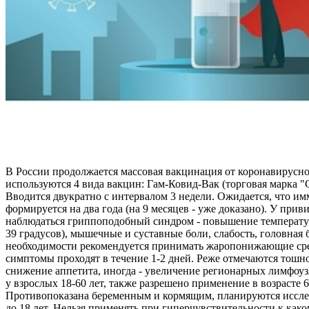
В России продолжается массовая вакцинация от коронавирусн
используются 4 вида вакцин: Гам-Ковид-Вак (торговая марка 
Вводится двукратно с интервалом 3 недели. Ожидается, что и
формируется на два года (на 9 месяцев - уже доказано). У при
наблюдаться гриппоподобный синдром - повышение температур
39 градусов), мышечные и суставные боли, слабость, головная 
необходимости рекомендуется принимать жаропонижающие ср
симптомы проходят в течение 1-2 дней. Реже отмечаются тошно
снижение аппетита, иногда - увеличение регионарных лимфоу
у взрослых 18-60 лет, также разрешено применение в возрасте 6
Противопоказана беременным и кормящим, планируются иссле
до 18 лет. Нельзя применять при гиперчувствительности к как