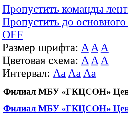
Пропустить команды лен
Пропустить до основного
OFF
Размер шрифта:
A
A
A
Цветовая схема:
A
A
A
Интервал:
Aa
Aa
Aa
Филиал МБУ «ГКЦСОН» Цент
Филиал МБУ «ГКЦСОН» Цент