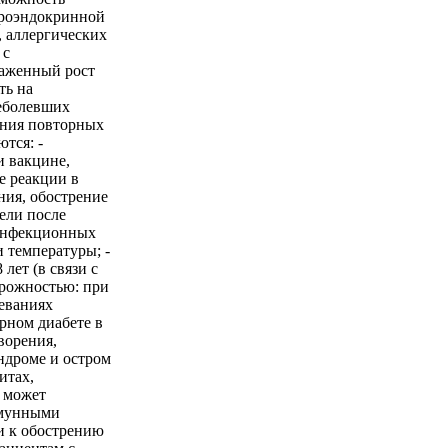
йроэндокринной
, аллергических
 с
аженный рост
ть на
реболевших
ения повторных
тся: -
и вакцине,
е реакции в
ния, обострение
ели после
инфекционных
 температуры; -
лет (в связи с
орожностью: при
еваниях
рном диабете в
ворения,
ндроме и остром
итах,
 может
ммунными
и к обострению