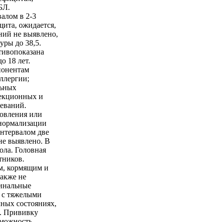
БЛ.
алом в 2-3
ита, ожидается,
ний не выявлено,
уры до 38,5.
тивопоказана
о 18 лет.
понентам
ллергии;
льных
екционных и
еваний.
ровления или
нормализации
нтервалом две
не выявлено. В
ола. Головная
тников.
м, кормящим и
Также не
цинальные
 с тяжелыми
чных состояниях,
. Прививку
зможность