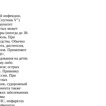
ой инфекции,
"Спутник V")
ммунитет
витых может
ы (иногда до 38-
боль. При
едства. Обычно
та, диспепсия,
злов. Применяют
0+.
дования на детях
ому-либо
езе; острых
в. Прививку
ссии. При
елых
шок, судорожный
онента также
ких заболеваниях
емы
ЦНС, инфарктах
ефицитах,