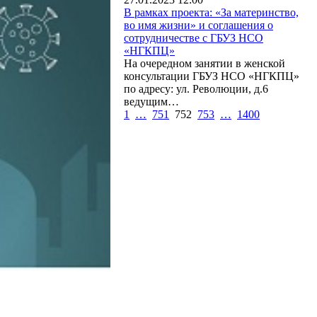
В рамках проекта: «За материнство,
во имя жизни» и соглашения о
сотрудничестве с ГБУЗ НСО
«НГКПЦ»
На очередном занятии в женской
консультации ГБУЗ НСО «НГКПЦ»
по адресу: ул. Революции, д.6
ведущим…
1
…
751
752
753
…
1400