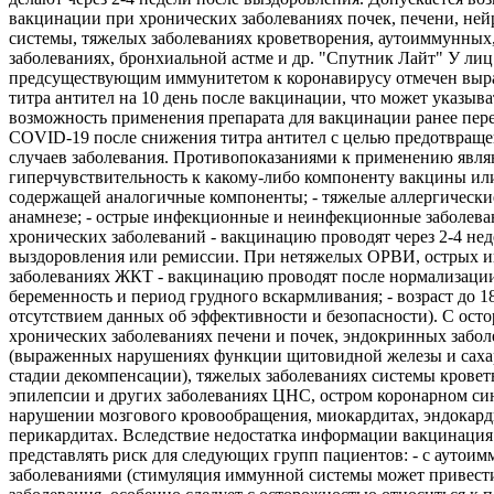
вакцинации при хронических заболеваниях почек, печени, не
системы, тяжелых заболеваниях кроветворения, аутоиммунных
заболеваниях, бронхиальной астме и др. "Спутник Лайт" У лиц
предсуществующим иммунитетом к коронавирусу отмечен выр
титра антител на 10 день после вакцинации, что может указыва
возможность применения препарата для вакцинации ранее пе
COVID-19 после снижения титра антител с целью предотвращ
случаев заболевания. Противопоказаниями к применению являю
гиперчувствительность к какому-либо компоненту вакцины ил
содержащей аналогичные компоненты; - тяжелые аллергически
анамнезе; - острые инфекционные и неинфекционные заболева
хронических заболеваний - вакцинацию проводят через 2-4 нед
выздоровления или ремиссии. При нетяжелых ОРВИ, острых 
заболеваниях ЖКТ - вакцинацию проводят после нормализации
беременность и период грудного вскармливания; - возраст до 18 
отсутствием данных об эффективности и безопасности). С ост
хронических заболеваниях печени и почек, эндокринных забол
(выраженных нарушениях функции щитовидной железы и саха
стадии декомпенсации), тяжелых заболеваниях системы кровет
эпилепсии и других заболеваниях ЦНС, остром коронарном си
нарушении мозгового кровообращения, миокардитах, эндокард
перикардитах. Вследствие недостатка информации вакцинация
представлять риск для следующих групп пациентов: - с аутои
заболеваниями (стимуляция иммунной системы может привест