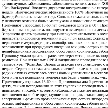
аутоиммунных заболеваниях, заболеваниях легких, астме и ХО
"ЭпиВакКорона" Вводится двукратно внутримышечно с интерв
недели. Иммунологическая эффективность 100%. Иммунная защ
будет действовать не менее года. Сильных нежелательных явле
у немногих отмечена боль в месте укола и повышение температ
Применяют у взрослых 18-60 лет, ожидается допуск и 60+. Про
беременным и кормящим, планируются исследования на детях д
Запрещено делать прививку при гиперчувствительности к ком
препарата (гидроокиси алюминия и др.); при тяжелых формах а
первичном иммунодефиците, новообразованиях, поствакцина
осложнениях при предыдущем введении вакцины; острых инф
неинфекционных заболеваниях, обострении хронических забол
Прививку можно делать не ранее чем через месяц после выздо
ремиссии. При нетяжелых ОРВИ вакцинацию проводят после 
температуры. "КовиВак" Вводится дважды внутримышечно с и
недели. Серьезных нежелательных явлений после вакцинации 
редких случаях отмечалась легкая боль и уплотнение в месте ук
боль и легкое повышение температуры были у единичных учас
Применяют у взрослых 18-60 лет. Противопоказана беременны
детям, так как исследования на этих группах не проводились. 
применяют у людей, у которых наблюдались тяжелые поствак
осложнения на любые предыдущие вакцинации, а также людям
аллергиями. Временно противопоказана: при острых лихорадо
острых инфекционных и обострении хронических заболеваний
делают через 2-4 недели после выздоровления. Допускается во