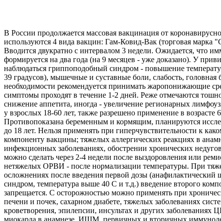
В России продолжается массовая вакцинация от коронавирусн
используются 4 вида вакцин: Гам-Ковид-Вак (торговая марка 
Вводится двукратно с интервалом 3 недели. Ожидается, что и
формируется на два года (на 9 месяцев - уже доказано). У при
наблюдаться гриппоподобный синдром - повышение температур
39 градусов), мышечные и суставные боли, слабость, головная 
необходимости рекомендуется принимать жаропонижающие ср
симптомы проходят в течение 1-2 дней. Реже отмечаются тошно
снижение аппетита, иногда - увеличение регионарных лимфоу
у взрослых 18-60 лет, также разрешено применение в возрасте 6
Противопоказана беременным и кормящим, планируются иссле
до 18 лет. Нельзя применять при гиперчувствительности к как
компоненту вакцины; тяжелых аллергических реакциях в анамн
инфекционных заболеваниях, обострении хронических недуго
можно сделать через 2-4 недели после выздоровления или реми
нетяжелых ОРВИ - после нормализации температуры. При тяж
осложнениях после введения первой дозы (анафилактический 
синдром, температура выше 40 С и т.д.) введение второго комп
запрещается. С осторожностью можно применять при хроничес
печени и почек, сахарном диабете, тяжелых заболеваниях сист
кроветворения, эпилепсии, инсультах и других заболеваниях 
миокарда в анамнезе, ИШМ, первичных и вторичных иммунод