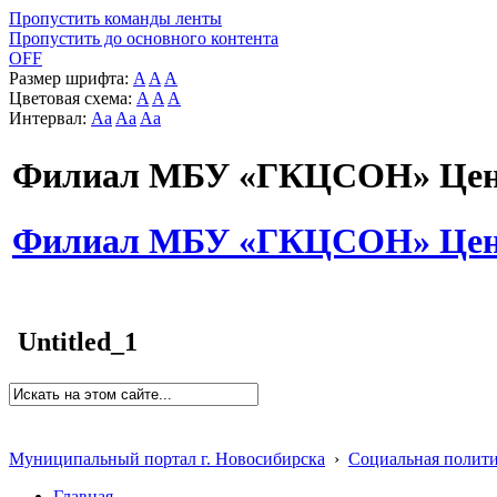
Пропустить команды ленты
Пропустить до основного контента
OFF
Размер шрифта:
A
A
A
Цветовая схема:
A
A
A
Интервал:
Aa
Aa
Aa
Филиал МБУ «ГКЦСОН» Цент
Филиал МБУ «ГКЦСОН» Цент
Untitled_1
Муниципальный портал г. Новосибирска
›
Социальная полит
Главная