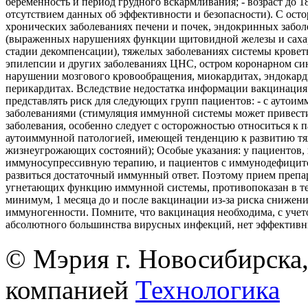
беременность и период грудного вскармливания; - возраст до 18 
отсутствием данных об эффективности и безопасности). С ост
хронических заболеваниях печени и почек, эндокринных забол
(выраженных нарушениях функции щитовидной железы и саха
стадии декомпенсации), тяжелых заболеваниях системы кровет
эпилепсии и других заболеваниях ЦНС, остром коронарном си
нарушении мозгового кровообращения, миокардитах, эндокард
перикардитах. Вследствие недостатка информации вакцинация
представлять риск для следующих групп пациентов: - с аутои
заболеваниями (стимуляция иммунной системы может привест
заболевания, особенно следует с осторожностью относиться к 
аутоиммунной патологией, имеющей тенденцию к развитию т
жизнеугрожающих состояний); Особые указания: у пациентов
иммуносупрессивную терапию, и пациентов с иммунодефицит
развиться достаточный иммунный ответ. Поэтому прием препа
угнетающих функцию иммунной системы, противопоказан в те
минимум, 1 месяца до и после вакцинации из-за риска снижен
иммуногенности. Помните, что вакцинация необходима, с учето
абсолютного большинства вирусных инфекций, нет эффективн
© Мэрия г. Новосибирска,
компанией
Технологика