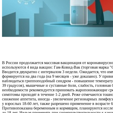
В России продолжается массовая вакцинация от коронавирусн
используются 4 вида вакцин: Гам-Ковид-Вак (торговая марка 
Вводится двукратно с интервалом 3 недели. Ожидается, что и
формируется на два года (на 9 месяцев - уже доказано). У при
наблюдаться гриппоподобный синдром - повышение температур
39 градусов), мышечные и суставные боли, слабость, головная 
необходимости рекомендуется принимать жаропонижающие ср
симптомы проходят в течение 1-2 дней. Реже отмечаются тошно
снижение аппетита, иногда - увеличение регионарных лимфоу
у взрослых 18-60 лет, также разрешено применение в возрасте 6
Противопоказана беременным и кормящим, планируются иссле
до 18 лет. Нельзя применять при гиперчувствительности к как