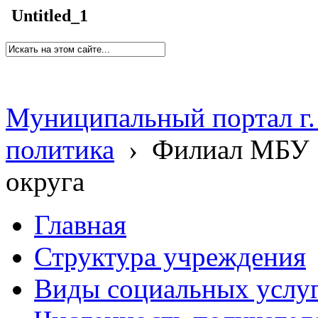
Untitled_1
Муниципальный портал г.
политика
›
Филиал МБУ 
округа
Главная
Структура учреждения
Виды социальных услу