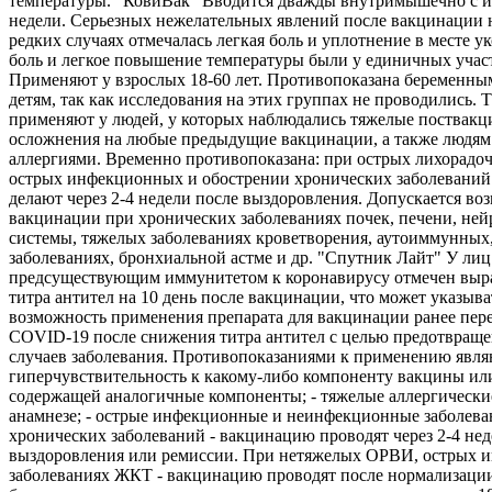
температуры. "КовиВак" Вводится дважды внутримышечно с и
недели. Серьезных нежелательных явлений после вакцинации 
редких случаях отмечалась легкая боль и уплотнение в месте ук
боль и легкое повышение температуры были у единичных учас
Применяют у взрослых 18-60 лет. Противопоказана беременны
детям, так как исследования на этих группах не проводились. 
применяют у людей, у которых наблюдались тяжелые поствак
осложнения на любые предыдущие вакцинации, а также людям
аллергиями. Временно противопоказана: при острых лихорадо
острых инфекционных и обострении хронических заболеваний
делают через 2-4 недели после выздоровления. Допускается во
вакцинации при хронических заболеваниях почек, печени, не
системы, тяжелых заболеваниях кроветворения, аутоиммунных
заболеваниях, бронхиальной астме и др. "Спутник Лайт" У лиц
предсуществующим иммунитетом к коронавирусу отмечен выр
титра антител на 10 день после вакцинации, что может указыва
возможность применения препарата для вакцинации ранее пе
COVID-19 после снижения титра антител с целью предотвращ
случаев заболевания. Противопоказаниями к применению являю
гиперчувствительность к какому-либо компоненту вакцины ил
содержащей аналогичные компоненты; - тяжелые аллергически
анамнезе; - острые инфекционные и неинфекционные заболева
хронических заболеваний - вакцинацию проводят через 2-4 нед
выздоровления или ремиссии. При нетяжелых ОРВИ, острых 
заболеваниях ЖКТ - вакцинацию проводят после нормализации