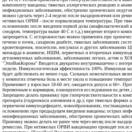
компоненту вакцины; тяжелых аллергических реакциях в анамн
инфекционных заболеваниях, обострении хронических недуго
можно сделать через 2-4 недели после выздоровления или реми
нетяжелых ОРВИ - после нормализации температуры. При тяж
осложнениях после введения первой дозы (анафилактический 
синдром, температура выше 40 С и т.д.) введение второго комп
запрещается. С осторожностью можно применять при хроничес
печени и почек, сахарном диабете, тяжелых заболеваниях сист
кроветворения, эпилепсии, инсультах и других заболеваниях 
миокарда в анамнезе, ИШМ, первичных и вторичных иммунод
аутоиммунных заболеваниях, заболеваниях легких, астме и ХО
"ЭпиВакКорона" Вводится двукратно внутримышечно с интерв
недели. Иммунологическая эффективность 100%. Иммунная защ
будет действовать не менее года. Сильных нежелательных явле
у немногих отмечена боль в месте укола и повышение температ
Применяют у взрослых 18-60 лет, ожидается допуск и 60+. Про
беременным и кормящим, планируются исследования на детях д
Запрещено делать прививку при гиперчувствительности к ком
препарата (гидроокиси алюминия и др.); при тяжелых формах а
первичном иммунодефиците, новообразованиях, поствакцина
осложнениях при предыдущем введении вакцины; острых инф
неинфекционных заболеваниях, обострении хронических забол
Прививку можно делать не ранее чем через месяц после выздо
ремиссии. При нетяжелых ОРВИ вакцинацию проводят после 