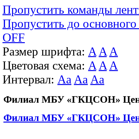
Пропустить команды лен
Пропустить до основного
OFF
Размер шрифта:
A
A
A
Цветовая схема:
A
A
A
Интервал:
Aa
Aa
Aa
Филиал МБУ «ГКЦСОН» Цент
Филиал МБУ «ГКЦСОН» Цент