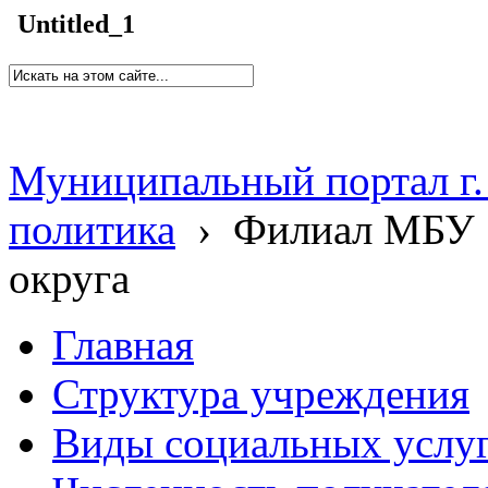
Untitled_1
Муниципальный портал г.
политика
›
Филиал МБУ 
округа
Главная
Структура учреждения
Виды социальных услу