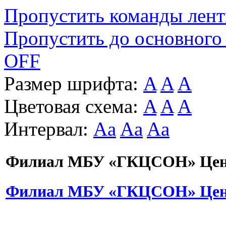
Пропустить команды лен
Пропустить до основного
OFF
Размер шрифта:
A
A
A
Цветовая схема:
A
A
A
Интервал:
Aa
Aa
Aa
Филиал МБУ «ГКЦСОН» Цент
Филиал МБУ «ГКЦСОН» Цент