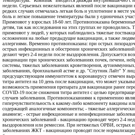
температуры. "КовиВак" Вводится дважды внутримышечно с и
недели. Серьезных нежелательных явлений после вакцинации 
редких случаях отмечалась легкая боль и уплотнение в месте ук
боль и легкое повышение температуры были у единичных учас
Применяют у взрослых 18-60 лет. Противопоказана беременны
детям, так как исследования на этих группах не проводились. 
применяют у людей, у которых наблюдались тяжелые поствак
осложнения на любые предыдущие вакцинации, а также людям
аллергиями. Временно противопоказана: при острых лихорадо
острых инфекционных и обострении хронических заболеваний
делают через 2-4 недели после выздоровления. Допускается во
вакцинации при хронических заболеваниях почек, печени, не
системы, тяжелых заболеваниях кроветворения, аутоиммунных
заболеваниях, бронхиальной астме и др. "Спутник Лайт" У лиц
предсуществующим иммунитетом к коронавирусу отмечен выр
титра антител на 10 день после вакцинации, что может указыва
возможность применения препарата для вакцинации ранее пе
COVID-19 после снижения титра антител с целью предотвращ
случаев заболевания. Противопоказаниями к применению являю
гиперчувствительность к какому-либо компоненту вакцины ил
содержащей аналогичные компоненты; - тяжелые аллергически
анамнезе; - острые инфекционные и неинфекционные заболева
хронических заболеваний - вакцинацию проводят через 2-4 нед
выздоровления или ремиссии. При нетяжелых ОРВИ, острых 
заболеваниях ЖКТ - вакцинацию проводят после нормализации