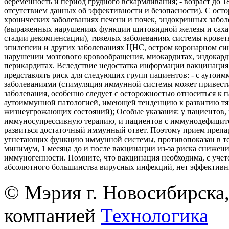
беременность и период грудного вскармливания; - возраст до 18 
отсутствием данных об эффективности и безопасности). С ост
хронических заболеваниях печени и почек, эндокринных забол
(выраженных нарушениях функции щитовидной железы и саха
стадии декомпенсации), тяжелых заболеваниях системы кровет
эпилепсии и других заболеваниях ЦНС, остром коронарном си
нарушении мозгового кровообращения, миокардитах, эндокард
перикардитах. Вследствие недостатка информации вакцинация
представлять риск для следующих групп пациентов: - с аутои
заболеваниями (стимуляция иммунной системы может привест
заболевания, особенно следует с осторожностью относиться к 
аутоиммунной патологией, имеющей тенденцию к развитию т
жизнеугрожающих состояний); Особые указания: у пациентов
иммуносупрессивную терапию, и пациентов с иммунодефицит
развиться достаточный иммунный ответ. Поэтому прием препа
угнетающих функцию иммунной системы, противопоказан в те
минимум, 1 месяца до и после вакцинации из-за риска снижен
иммуногенности. Помните, что вакцинация необходима, с учето
абсолютного большинства вирусных инфекций, нет эффективн
© Мэрия г. Новосибирска,
компанией
Технологика