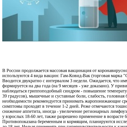
В России продолжается массовая вакцинация от коронавирусн
используются 4 вида вакцин: Гам-Ковид-Вак (торговая марка 
Вводится двукратно с интервалом 3 недели. Ожидается, что и
формируется на два года (на 9 месяцев - уже доказано). У при
наблюдаться гриппоподобный синдром - повышение температур
39 градусов), мышечные и суставные боли, слабость, головная 
необходимости рекомендуется принимать жаропонижающие ср
симптомы проходят в течение 1-2 дней. Реже отмечаются тошно
снижение аппетита, иногда - увеличение регионарных лимфоу
у взрослых 18-60 лет, также разрешено применение в возрасте 6
Противопоказана беременным и кормящим, планируются иссле
до 18 лет. Нельзя применять при гиперчувствительности к как