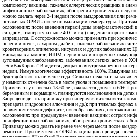
компоненту вакцины; тяжелых аллергических реакциях в анамн
инфекционных заболеваниях, обострении хронических недуго
можно сделать через 2-4 недели после выздоровления или реми
нетяжелых ОРВИ - после нормализации температуры. При тяж
осложнениях после введения первой дозы (анафилактический 
синдром, температура выше 40 С и т.д.) введение второго комп
запрещается. С осторожностью можно применять при хроничес
печени и почек, сахарном диабете, тяжелых заболеваниях сист
кроветворения, эпилепсии, инсультах и других заболеваниях 
миокарда в анамнезе, ИШМ, первичных и вторичных иммунод
аутоиммунных заболеваниях, заболеваниях легких, астме и ХО
"ЭпиВакКорона" Вводится двукратно внутримышечно с интерв
недели. Иммунологическая эффективность 100%. Иммунная защ
будет действовать не менее года. Сильных нежелательных явле
у немногих отмечена боль в месте укола и повышение температ
Применяют у взрослых 18-60 лет, ожидается допуск и 60+. Про
беременным и кормящим, планируются исследования на детях д
Запрещено делать прививку при гиперчувствительности к ком
препарата (гидроокиси алюминия и др.); при тяжелых формах а
первичном иммунодефиците, новообразованиях, поствакцина
осложнениях при предыдущем введении вакцины; острых инф
неинфекционных заболеваниях, обострении хронических забол
Прививку можно делать не ранее чем через месяц после выздо
ремиссии. При нетяжелых ОРВИ вакцинацию проводят после 