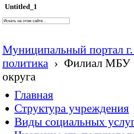
Untitled_1
Муниципальный портал г.
политика
›
Филиал МБУ 
округа
Главная
Структура учреждения
Виды социальных услу