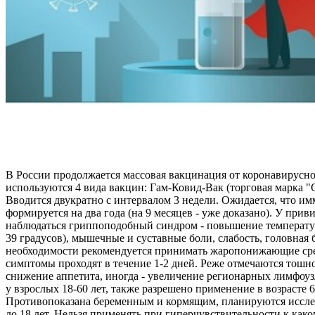
В России продолжается массовая вакцинация от коронавирусн
используются 4 вида вакцин: Гам-Ковид-Вак (торговая марка 
Вводится двукратно с интервалом 3 недели. Ожидается, что и
формируется на два года (на 9 месяцев - уже доказано). У при
наблюдаться гриппоподобный синдром - повышение температур
39 градусов), мышечные и суставные боли, слабость, головная 
необходимости рекомендуется принимать жаропонижающие ср
симптомы проходят в течение 1-2 дней. Реже отмечаются тошно
снижение аппетита, иногда - увеличение регионарных лимфоу
у взрослых 18-60 лет, также разрешено применение в возрасте 6
Противопоказана беременным и кормящим, планируются иссле
до 18 лет. Нельзя применять при гиперчувствительности к как