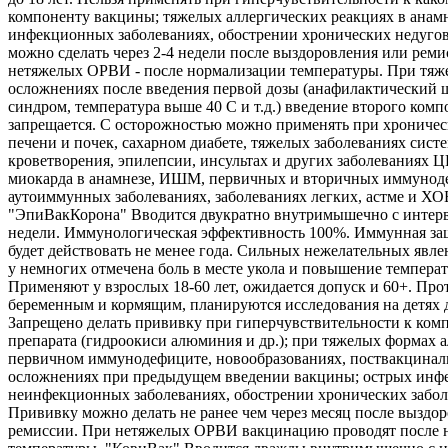
компоненту вакцины; тяжелых аллергических реакциях в анамн
инфекционных заболеваниях, обострении хронических недуго
можно сделать через 2-4 недели после выздоровления или реми
нетяжелых ОРВИ - после нормализации температуры. При тяж
осложнениях после введения первой дозы (анафилактический 
синдром, температура выше 40 С и т.д.) введение второго комп
запрещается. С осторожностью можно применять при хроничес
печени и почек, сахарном диабете, тяжелых заболеваниях сист
кроветворения, эпилепсии, инсультах и других заболеваниях 
миокарда в анамнезе, ИШМ, первичных и вторичных иммунод
аутоиммунных заболеваниях, заболеваниях легких, астме и ХО
"ЭпиВакКорона" Вводится двукратно внутримышечно с интерв
недели. Иммунологическая эффективность 100%. Иммунная защ
будет действовать не менее года. Сильных нежелательных явле
у немногих отмечена боль в месте укола и повышение температ
Применяют у взрослых 18-60 лет, ожидается допуск и 60+. Про
беременным и кормящим, планируются исследования на детях д
Запрещено делать прививку при гиперчувствительности к ком
препарата (гидроокиси алюминия и др.); при тяжелых формах а
первичном иммунодефиците, новообразованиях, поствакцина
осложнениях при предыдущем введении вакцины; острых инф
неинфекционных заболеваниях, обострении хронических забол
Прививку можно делать не ранее чем через месяц после выздо
ремиссии. При нетяжелых ОРВИ вакцинацию проводят после 