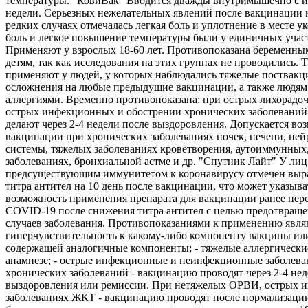
температуры. "КовиВак" Вводится дважды внутримышечно с и
недели. Серьезных нежелательных явлений после вакцинации 
редких случаях отмечалась легкая боль и уплотнение в месте ук
боль и легкое повышение температуры были у единичных учас
Применяют у взрослых 18-60 лет. Противопоказана беременны
детям, так как исследования на этих группах не проводились. 
применяют у людей, у которых наблюдались тяжелые поствак
осложнения на любые предыдущие вакцинации, а также людям
аллергиями. Временно противопоказана: при острых лихорадо
острых инфекционных и обострении хронических заболеваний
делают через 2-4 недели после выздоровления. Допускается во
вакцинации при хронических заболеваниях почек, печени, не
системы, тяжелых заболеваниях кроветворения, аутоиммунных
заболеваниях, бронхиальной астме и др. "Спутник Лайт" У лиц
предсуществующим иммунитетом к коронавирусу отмечен выр
титра антител на 10 день после вакцинации, что может указыва
возможность применения препарата для вакцинации ранее пе
COVID-19 после снижения титра антител с целью предотвращ
случаев заболевания. Противопоказаниями к применению являю
гиперчувствительность к какому-либо компоненту вакцины ил
содержащей аналогичные компоненты; - тяжелые аллергически
анамнезе; - острые инфекционные и неинфекционные заболева
хронических заболеваний - вакцинацию проводят через 2-4 нед
выздоровления или ремиссии. При нетяжелых ОРВИ, острых 
заболеваниях ЖКТ - вакцинацию проводят после нормализации