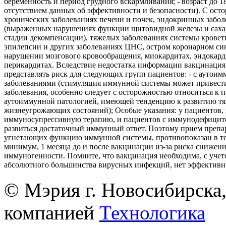
беременность и период грудного вскармливания; - возраст до 18 
отсутствием данных об эффективности и безопасности). С ост
хронических заболеваниях печени и почек, эндокринных забол
(выраженных нарушениях функции щитовидной железы и саха
стадии декомпенсации), тяжелых заболеваниях системы кровет
эпилепсии и других заболеваниях ЦНС, остром коронарном си
нарушении мозгового кровообращения, миокардитах, эндокард
перикардитах. Вследствие недостатка информации вакцинация
представлять риск для следующих групп пациентов: - с аутои
заболеваниями (стимуляция иммунной системы может привест
заболевания, особенно следует с осторожностью относиться к 
аутоиммунной патологией, имеющей тенденцию к развитию т
жизнеугрожающих состояний); Особые указания: у пациентов
иммуносупрессивную терапию, и пациентов с иммунодефицит
развиться достаточный иммунный ответ. Поэтому прием препа
угнетающих функцию иммунной системы, противопоказан в те
минимум, 1 месяца до и после вакцинации из-за риска снижен
иммуногенности. Помните, что вакцинация необходима, с учето
абсолютного большинства вирусных инфекций, нет эффективн
© Мэрия г. Новосибирска,
компанией
Технологика