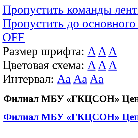
Пропустить команды лен
Пропустить до основного
OFF
Размер шрифта:
A
A
A
Цветовая схема:
A
A
A
Интервал:
Aa
Aa
Aa
Филиал МБУ «ГКЦСОН» Цент
Филиал МБУ «ГКЦСОН» Цент