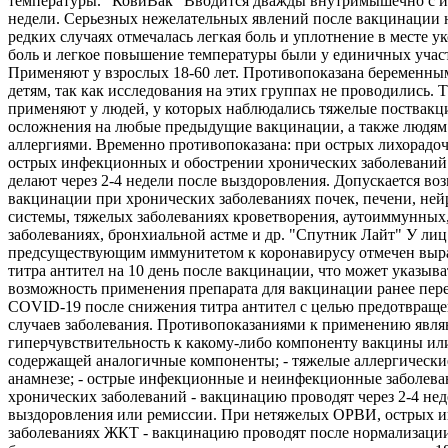
температуры. "КовиВак" Вводится дважды внутримышечно с и
недели. Серьезных нежелательных явлений после вакцинации 
редких случаях отмечалась легкая боль и уплотнение в месте ук
боль и легкое повышение температуры были у единичных учас
Применяют у взрослых 18-60 лет. Противопоказана беременны
детям, так как исследования на этих группах не проводились. 
применяют у людей, у которых наблюдались тяжелые поствак
осложнения на любые предыдущие вакцинации, а также людям
аллергиями. Временно противопоказана: при острых лихорадо
острых инфекционных и обострении хронических заболеваний
делают через 2-4 недели после выздоровления. Допускается во
вакцинации при хронических заболеваниях почек, печени, не
системы, тяжелых заболеваниях кроветворения, аутоиммунных
заболеваниях, бронхиальной астме и др. "Спутник Лайт" У лиц
предсуществующим иммунитетом к коронавирусу отмечен выр
титра антител на 10 день после вакцинации, что может указыва
возможность применения препарата для вакцинации ранее пе
COVID-19 после снижения титра антител с целью предотвращ
случаев заболевания. Противопоказаниями к применению являю
гиперчувствительность к какому-либо компоненту вакцины ил
содержащей аналогичные компоненты; - тяжелые аллергически
анамнезе; - острые инфекционные и неинфекционные заболева
хронических заболеваний - вакцинацию проводят через 2-4 нед
выздоровления или ремиссии. При нетяжелых ОРВИ, острых 
заболеваниях ЖКТ - вакцинацию проводят после нормализации