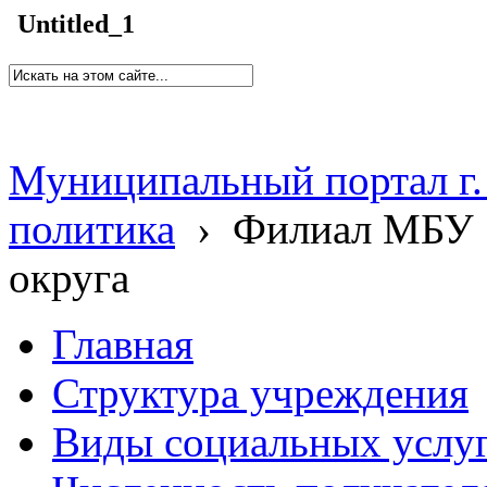
Untitled_1
Муниципальный портал г.
политика
›
Филиал МБУ 
округа
Главная
Структура учреждения
Виды социальных услу