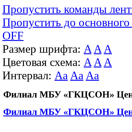
Пропустить команды лен
Пропустить до основного
OFF
Размер шрифта:
A
A
A
Цветовая схема:
A
A
A
Интервал:
Aa
Aa
Aa
Филиал МБУ «ГКЦСОН» Цент
Филиал МБУ «ГКЦСОН» Цент