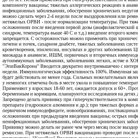
компоненту вакцины; тяжелых аллергических реакциях в анамн
инфекционных заболеваниях, обострении хронических недуго
можно сделать через 2-4 недели после выздоровления или реми
нетяжелых ОРВИ - после нормализации температуры. При тяж
осложнениях после введения первой дозы (анафилактический 
синдром, температура выше 40 С и т.д.) введение второго комп
запрещается. С осторожностью можно применять при хроничес
печени и почек, сахарном диабете, тяжелых заболеваниях сист
кроветворения, эпилепсии, инсультах и других заболеваниях 
миокарда в анамнезе, ИШМ, первичных и вторичных иммунод
аутоиммунных заболеваниях, заболеваниях легких, астме и ХО
"ЭпиВакКорона" Вводится двукратно внутримышечно с интерв
недели. Иммунологическая эффективность 100%. Иммунная защ
будет действовать не менее года. Сильных нежелательных явле
у немногих отмечена боль в месте укола и повышение температ
Применяют у взрослых 18-60 лет, ожидается допуск и 60+. Про
беременным и кормящим, планируются исследования на детях д
Запрещено делать прививку при гиперчувствительности к ком
препарата (гидроокиси алюминия и др.); при тяжелых формах а
первичном иммунодефиците, новообразованиях, поствакцина
осложнениях при предыдущем введении вакцины; острых инф
неинфекционных заболеваниях, обострении хронических забол
Прививку можно делать не ранее чем через месяц после выздо
ремиссии. При нетяжелых ОРВИ вакцинацию проводят после 