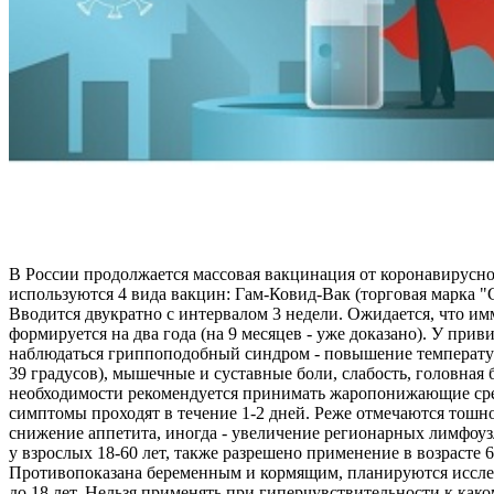
В России продолжается массовая вакцинация от коронавирусн
используются 4 вида вакцин: Гам-Ковид-Вак (торговая марка 
Вводится двукратно с интервалом 3 недели. Ожидается, что и
формируется на два года (на 9 месяцев - уже доказано). У при
наблюдаться гриппоподобный синдром - повышение температур
39 градусов), мышечные и суставные боли, слабость, головная 
необходимости рекомендуется принимать жаропонижающие ср
симптомы проходят в течение 1-2 дней. Реже отмечаются тошно
снижение аппетита, иногда - увеличение регионарных лимфоу
у взрослых 18-60 лет, также разрешено применение в возрасте 6
Противопоказана беременным и кормящим, планируются иссле
до 18 лет. Нельзя применять при гиперчувствительности к как