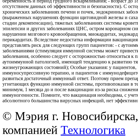
беременность и период грудного вскармливания; - возраст до 18 
отсутствием данных об эффективности и безопасности). С ост
хронических заболеваниях печени и почек, эндокринных забол
(выраженных нарушениях функции щитовидной железы и саха
стадии декомпенсации), тяжелых заболеваниях системы кровет
эпилепсии и других заболеваниях ЦНС, остром коронарном си
нарушении мозгового кровообращения, миокардитах, эндокард
перикардитах. Вследствие недостатка информации вакцинация
представлять риск для следующих групп пациентов: - с аутои
заболеваниями (стимуляция иммунной системы может привест
заболевания, особенно следует с осторожностью относиться к 
аутоиммунной патологией, имеющей тенденцию к развитию т
жизнеугрожающих состояний); Особые указания: у пациентов
иммуносупрессивную терапию, и пациентов с иммунодефицит
развиться достаточный иммунный ответ. Поэтому прием препа
угнетающих функцию иммунной системы, противопоказан в те
минимум, 1 месяца до и после вакцинации из-за риска снижен
иммуногенности. Помните, что вакцинация необходима, с учето
абсолютного большинства вирусных инфекций, нет эффективн
© Мэрия г. Новосибирска,
компанией
Технологика