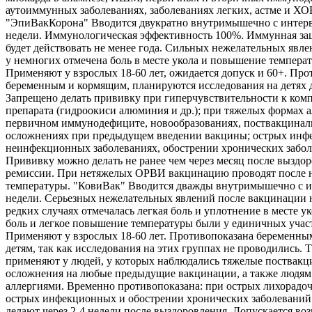
аутоиммунных заболеваниях, заболеваниях легких, астме и ХО
"ЭпиВакКорона" Вводится двукратно внутримышечно с интерв
недели. Иммунологическая эффективность 100%. Иммунная защ
будет действовать не менее года. Сильных нежелательных явле
у немногих отмечена боль в месте укола и повышение температ
Применяют у взрослых 18-60 лет, ожидается допуск и 60+. Про
беременным и кормящим, планируются исследования на детях д
Запрещено делать прививку при гиперчувствительности к ком
препарата (гидроокиси алюминия и др.); при тяжелых формах а
первичном иммунодефиците, новообразованиях, поствакцина
осложнениях при предыдущем введении вакцины; острых инф
неинфекционных заболеваниях, обострении хронических забол
Прививку можно делать не ранее чем через месяц после выздо
ремиссии. При нетяжелых ОРВИ вакцинацию проводят после 
температуры. "КовиВак" Вводится дважды внутримышечно с и
недели. Серьезных нежелательных явлений после вакцинации 
редких случаях отмечалась легкая боль и уплотнение в месте ук
боль и легкое повышение температуры были у единичных учас
Применяют у взрослых 18-60 лет. Противопоказана беременны
детям, так как исследования на этих группах не проводились. 
применяют у людей, у которых наблюдались тяжелые поствак
осложнения на любые предыдущие вакцинации, а также людям
аллергиями. Временно противопоказана: при острых лихорадо
острых инфекционных и обострении хронических заболеваний
делают через 2-4 недели после выздоровления. Допускается во