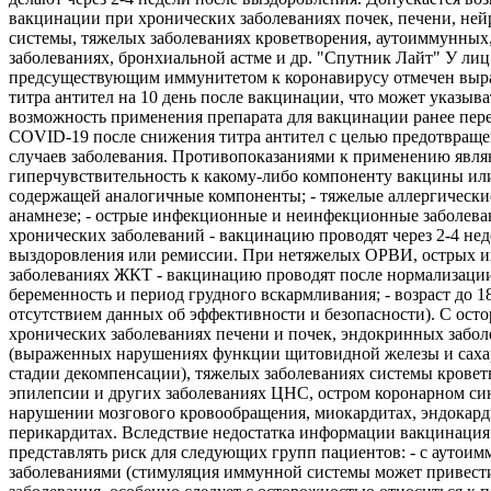
вакцинации при хронических заболеваниях почек, печени, не
системы, тяжелых заболеваниях кроветворения, аутоиммунных
заболеваниях, бронхиальной астме и др. "Спутник Лайт" У лиц
предсуществующим иммунитетом к коронавирусу отмечен выр
титра антител на 10 день после вакцинации, что может указыва
возможность применения препарата для вакцинации ранее пе
COVID-19 после снижения титра антител с целью предотвращ
случаев заболевания. Противопоказаниями к применению являю
гиперчувствительность к какому-либо компоненту вакцины ил
содержащей аналогичные компоненты; - тяжелые аллергически
анамнезе; - острые инфекционные и неинфекционные заболева
хронических заболеваний - вакцинацию проводят через 2-4 нед
выздоровления или ремиссии. При нетяжелых ОРВИ, острых 
заболеваниях ЖКТ - вакцинацию проводят после нормализации
беременность и период грудного вскармливания; - возраст до 18 
отсутствием данных об эффективности и безопасности). С ост
хронических заболеваниях печени и почек, эндокринных забол
(выраженных нарушениях функции щитовидной железы и саха
стадии декомпенсации), тяжелых заболеваниях системы кровет
эпилепсии и других заболеваниях ЦНС, остром коронарном си
нарушении мозгового кровообращения, миокардитах, эндокард
перикардитах. Вследствие недостатка информации вакцинация
представлять риск для следующих групп пациентов: - с аутои
заболеваниями (стимуляция иммунной системы может привест