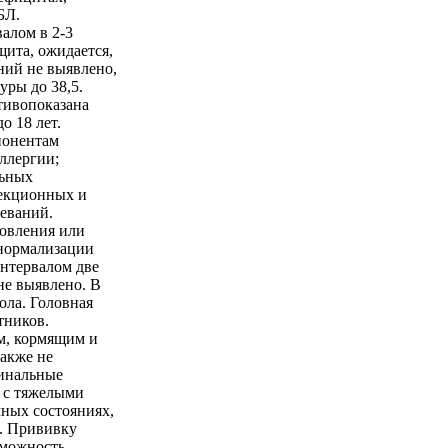
БЛ.
алом в 2-3
ита, ожидается,
ний не выявлено,
уры до 38,5.
тивопоказана
о 18 лет.
понентам
ллергии;
льных
екционных и
еваний.
ровления или
нормализации
нтервалом две
не выявлено. В
ола. Головная
тников.
м, кормящим и
Также не
цинальные
 с тяжелыми
чных состояниях,
. Прививку
зможность