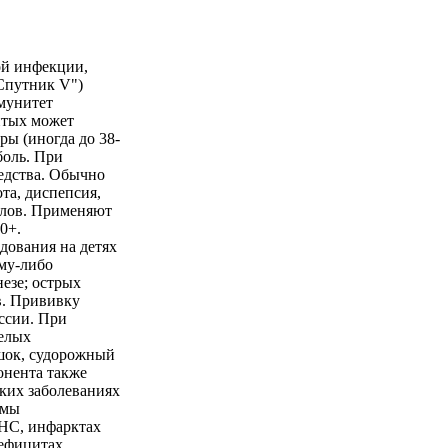
ой инфекции,
"Спутник V")
ммунитет
витых может
ы (иногда до 38-
боль. При
едства. Обычно
та, диспепсия,
злов. Применяют
0+.
дования на детях
ому-либо
езе; острых
в. Прививку
ссии. При
елых
шок, судорожный
онента также
ких заболеваниях
емы
ЦНС, инфарктах
ефицитах,