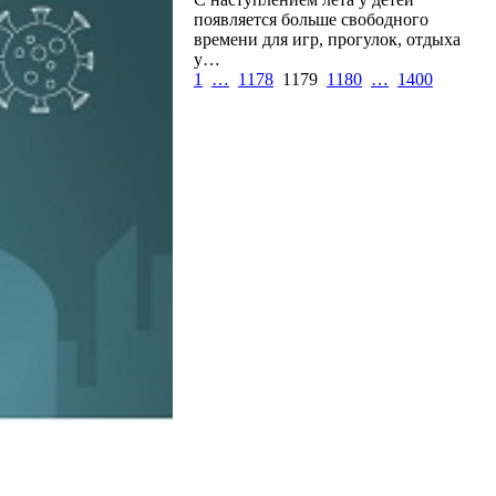
появляется больше свободного
времени для игр, прогулок, отдыха
у…
1
…
1178
1179
1180
…
1400