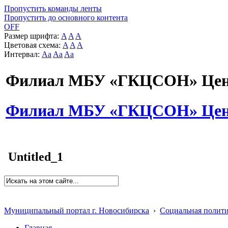
Пропустить команды ленты
Пропустить до основного контента
OFF
Размер шрифта:
A
A
A
Цветовая схема:
A
A
A
Интервал:
Aa
Aa
Aa
Филиал МБУ «ГКЦСОН» Цент
Филиал МБУ «ГКЦСОН» Цент
Untitled_1
Муниципальный портал г. Новосибирска
›
Социальная полит
Главная