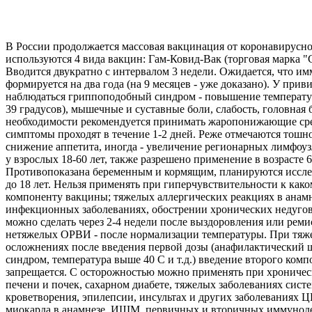
В России продолжается массовая вакцинация от коронавирусн
используются 4 вида вакцин: Гам-Ковид-Вак (торговая марка 
Вводится двукратно с интервалом 3 недели. Ожидается, что и
формируется на два года (на 9 месяцев - уже доказано). У при
наблюдаться гриппоподобный синдром - повышение температур
39 градусов), мышечные и суставные боли, слабость, головная 
необходимости рекомендуется принимать жаропонижающие ср
симптомы проходят в течение 1-2 дней. Реже отмечаются тошно
снижение аппетита, иногда - увеличение регионарных лимфоу
у взрослых 18-60 лет, также разрешено применение в возрасте 6
Противопоказана беременным и кормящим, планируются иссле
до 18 лет. Нельзя применять при гиперчувствительности к как
компоненту вакцины; тяжелых аллергических реакциях в анамн
инфекционных заболеваниях, обострении хронических недуго
можно сделать через 2-4 недели после выздоровления или реми
нетяжелых ОРВИ - после нормализации температуры. При тяж
осложнениях после введения первой дозы (анафилактический 
синдром, температура выше 40 С и т.д.) введение второго комп
запрещается. С осторожностью можно применять при хроничес
печени и почек, сахарном диабете, тяжелых заболеваниях сист
кроветворения, эпилепсии, инсультах и других заболеваниях 
миокарда в анамнезе, ИШМ, первичных и вторичных иммунод