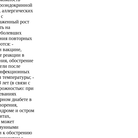
йроэндокринной
, аллергических
 с
аженный рост
ть на
реболевших
ения повторных
тся: -
и вакцине,
е реакции в
ния, обострение
ели после
инфекционных
 температуры; -
лет (в связи с
орожностью: при
еваниях
рном диабете в
ворения,
ндроме и остром
итах,
 может
ммунными
и к обострению