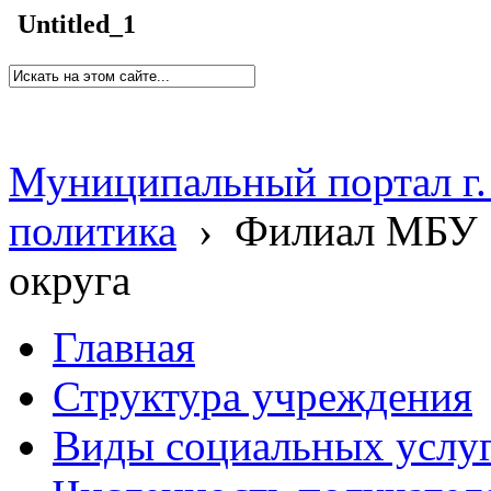
Untitled_1
Муниципальный портал г.
политика
›
Филиал МБУ 
округа
Главная
Структура учреждения
Виды социальных услу