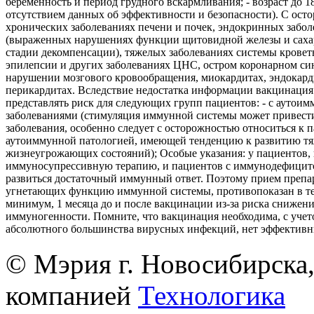
беременность и период грудного вскармливания; - возраст до 18 
отсутствием данных об эффективности и безопасности). С ост
хронических заболеваниях печени и почек, эндокринных забол
(выраженных нарушениях функции щитовидной железы и саха
стадии декомпенсации), тяжелых заболеваниях системы кровет
эпилепсии и других заболеваниях ЦНС, остром коронарном си
нарушении мозгового кровообращения, миокардитах, эндокард
перикардитах. Вследствие недостатка информации вакцинация
представлять риск для следующих групп пациентов: - с аутои
заболеваниями (стимуляция иммунной системы может привест
заболевания, особенно следует с осторожностью относиться к 
аутоиммунной патологией, имеющей тенденцию к развитию т
жизнеугрожающих состояний); Особые указания: у пациентов
иммуносупрессивную терапию, и пациентов с иммунодефицит
развиться достаточный иммунный ответ. Поэтому прием препа
угнетающих функцию иммунной системы, противопоказан в те
минимум, 1 месяца до и после вакцинации из-за риска снижен
иммуногенности. Помните, что вакцинация необходима, с учето
абсолютного большинства вирусных инфекций, нет эффективн
© Мэрия г. Новосибирска,
компанией
Технологика