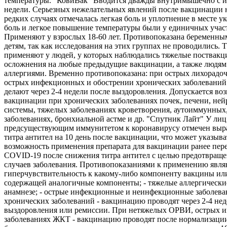
температуры. "КовиВак" Вводится дважды внутримышечно с и
недели. Серьезных нежелательных явлений после вакцинации 
редких случаях отмечалась легкая боль и уплотнение в месте ук
боль и легкое повышение температуры были у единичных учас
Применяют у взрослых 18-60 лет. Противопоказана беременны
детям, так как исследования на этих группах не проводились. 
применяют у людей, у которых наблюдались тяжелые поствак
осложнения на любые предыдущие вакцинации, а также людям
аллергиями. Временно противопоказана: при острых лихорадо
острых инфекционных и обострении хронических заболеваний
делают через 2-4 недели после выздоровления. Допускается во
вакцинации при хронических заболеваниях почек, печени, не
системы, тяжелых заболеваниях кроветворения, аутоиммунных
заболеваниях, бронхиальной астме и др. "Спутник Лайт" У лиц
предсуществующим иммунитетом к коронавирусу отмечен выр
титра антител на 10 день после вакцинации, что может указыва
возможность применения препарата для вакцинации ранее пе
COVID-19 после снижения титра антител с целью предотвращ
случаев заболевания. Противопоказаниями к применению являю
гиперчувствительность к какому-либо компоненту вакцины ил
содержащей аналогичные компоненты; - тяжелые аллергически
анамнезе; - острые инфекционные и неинфекционные заболева
хронических заболеваний - вакцинацию проводят через 2-4 нед
выздоровления или ремиссии. При нетяжелых ОРВИ, острых 
заболеваниях ЖКТ - вакцинацию проводят после нормализации