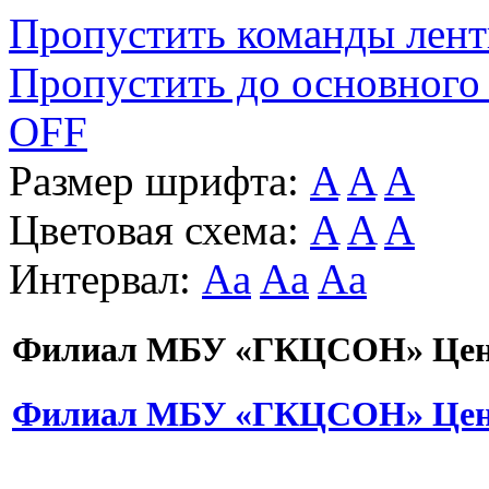
Пропустить команды лен
Пропустить до основного
OFF
Размер шрифта:
A
A
A
Цветовая схема:
A
A
A
Интервал:
Aa
Aa
Aa
Филиал МБУ «ГКЦСОН» Цент
Филиал МБУ «ГКЦСОН» Цент