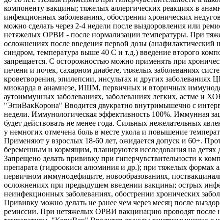
компоненту вакцины; тяжелых аллергических реакциях в анамн
инфекционных заболеваниях, обострении хронических недуго
можно сделать через 2-4 недели после выздоровления или реми
нетяжелых ОРВИ - после нормализации температуры. При тяж
осложнениях после введения первой дозы (анафилактический 
синдром, температура выше 40 С и т.д.) введение второго комп
запрещается. С осторожностью можно применять при хроничес
печени и почек, сахарном диабете, тяжелых заболеваниях сист
кроветворения, эпилепсии, инсультах и других заболеваниях 
миокарда в анамнезе, ИШМ, первичных и вторичных иммунод
аутоиммунных заболеваниях, заболеваниях легких, астме и ХО
"ЭпиВакКорона" Вводится двукратно внутримышечно с интерв
недели. Иммунологическая эффективность 100%. Иммунная защ
будет действовать не менее года. Сильных нежелательных явле
у немногих отмечена боль в месте укола и повышение температ
Применяют у взрослых 18-60 лет, ожидается допуск и 60+. Про
беременным и кормящим, планируются исследования на детях д
Запрещено делать прививку при гиперчувствительности к ком
препарата (гидроокиси алюминия и др.); при тяжелых формах а
первичном иммунодефиците, новообразованиях, поствакцина
осложнениях при предыдущем введении вакцины; острых инф
неинфекционных заболеваниях, обострении хронических забол
Прививку можно делать не ранее чем через месяц после выздо
ремиссии. При нетяжелых ОРВИ вакцинацию проводят после 