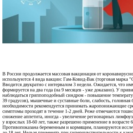
В России продолжается массовая вакцинация от коронавирусн
используются 4 вида вакцин: Гам-Ковид-Вак (торговая марка 
Вводится двукратно с интервалом 3 недели. Ожидается, что и
формируется на два года (на 9 месяцев - уже доказано). У при
наблюдаться гриппоподобный синдром - повышение температур
39 градусов), мышечные и суставные боли, слабость, головная 
необходимости рекомендуется принимать жаропонижающие ср
симптомы проходят в течение 1-2 дней. Реже отмечаются тошно
снижение аппетита, иногда - увеличение регионарных лимфоу
у взрослых 18-60 лет, также разрешено применение в возрасте 6
Противопоказана беременным и кормящим, планируются иссле
до 18 лет. Нельзя применять при гиперчувствительности к как