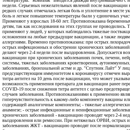
температуры. "КовиВак" Вводится дважды внутримышечно с и
недели. Серьезных нежелательных явлений после вакцинации 
редких случаях отмечалась легкая боль и уплотнение в месте ук
боль и легкое повышение температуры были у единичных учас
Применяют у взрослых 18-60 лет. Противопоказана беременны
детям, так как исследования на этих группах не проводились. 
применяют у людей, у которых наблюдались тяжелые поствак
осложнения на любые предыдущие вакцинации, а также людям
аллергиями. Временно противопоказана: при острых лихорадо
острых инфекционных и обострении хронических заболеваний
делают через 2-4 недели после выздоровления. Допускается во
вакцинации при хронических заболеваниях почек, печени, не
системы, тяжелых заболеваниях кроветворения, аутоиммунных
заболеваниях, бронхиальной астме и др. "Спутник Лайт" У лиц
предсуществующим иммунитетом к коронавирусу отмечен выр
титра антител на 10 день после вакцинации, что может указыва
возможность применения препарата для вакцинации ранее пе
COVID-19 после снижения титра антител с целью предотвращ
случаев заболевания. Противопоказаниями к применению являю
гиперчувствительность к какому-либо компоненту вакцины ил
содержащей аналогичные компоненты; - тяжелые аллергически
анамнезе; - острые инфекционные и неинфекционные заболева
хронических заболеваний - вакцинацию проводят через 2-4 нед
выздоровления или ремиссии. При нетяжелых ОРВИ, острых 
заболеваниях ЖКТ - вакцинацию проводят после нормализации