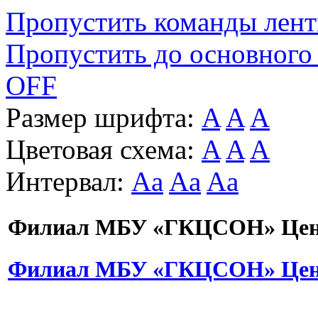
Пропустить команды лен
Пропустить до основного
OFF
Размер шрифта:
A
A
A
Цветовая схема:
A
A
A
Интервал:
Aa
Aa
Aa
Филиал МБУ «ГКЦСОН» Цент
Филиал МБУ «ГКЦСОН» Цент