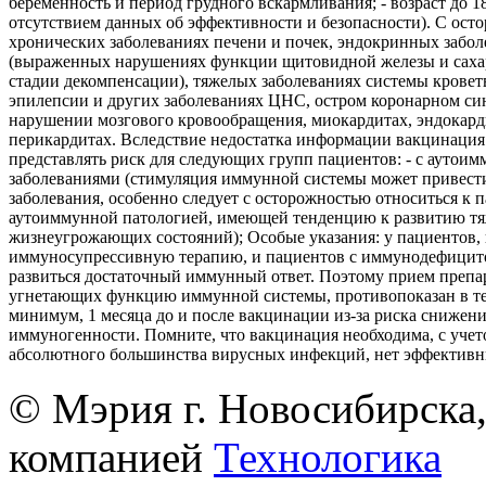
беременность и период грудного вскармливания; - возраст до 18 
отсутствием данных об эффективности и безопасности). С ост
хронических заболеваниях печени и почек, эндокринных забол
(выраженных нарушениях функции щитовидной железы и саха
стадии декомпенсации), тяжелых заболеваниях системы кровет
эпилепсии и других заболеваниях ЦНС, остром коронарном си
нарушении мозгового кровообращения, миокардитах, эндокард
перикардитах. Вследствие недостатка информации вакцинация
представлять риск для следующих групп пациентов: - с аутои
заболеваниями (стимуляция иммунной системы может привест
заболевания, особенно следует с осторожностью относиться к 
аутоиммунной патологией, имеющей тенденцию к развитию т
жизнеугрожающих состояний); Особые указания: у пациентов
иммуносупрессивную терапию, и пациентов с иммунодефицит
развиться достаточный иммунный ответ. Поэтому прием препа
угнетающих функцию иммунной системы, противопоказан в те
минимум, 1 месяца до и после вакцинации из-за риска снижен
иммуногенности. Помните, что вакцинация необходима, с учето
абсолютного большинства вирусных инфекций, нет эффективн
© Мэрия г. Новосибирска,
компанией
Технологика