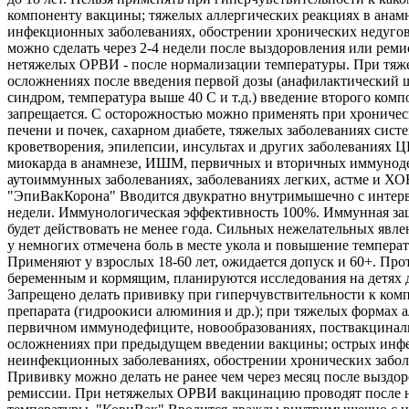
компоненту вакцины; тяжелых аллергических реакциях в анамн
инфекционных заболеваниях, обострении хронических недуго
можно сделать через 2-4 недели после выздоровления или реми
нетяжелых ОРВИ - после нормализации температуры. При тяж
осложнениях после введения первой дозы (анафилактический 
синдром, температура выше 40 С и т.д.) введение второго комп
запрещается. С осторожностью можно применять при хроничес
печени и почек, сахарном диабете, тяжелых заболеваниях сист
кроветворения, эпилепсии, инсультах и других заболеваниях 
миокарда в анамнезе, ИШМ, первичных и вторичных иммунод
аутоиммунных заболеваниях, заболеваниях легких, астме и ХО
"ЭпиВакКорона" Вводится двукратно внутримышечно с интерв
недели. Иммунологическая эффективность 100%. Иммунная защ
будет действовать не менее года. Сильных нежелательных явле
у немногих отмечена боль в месте укола и повышение температ
Применяют у взрослых 18-60 лет, ожидается допуск и 60+. Про
беременным и кормящим, планируются исследования на детях д
Запрещено делать прививку при гиперчувствительности к ком
препарата (гидроокиси алюминия и др.); при тяжелых формах а
первичном иммунодефиците, новообразованиях, поствакцина
осложнениях при предыдущем введении вакцины; острых инф
неинфекционных заболеваниях, обострении хронических забол
Прививку можно делать не ранее чем через месяц после выздо
ремиссии. При нетяжелых ОРВИ вакцинацию проводят после 