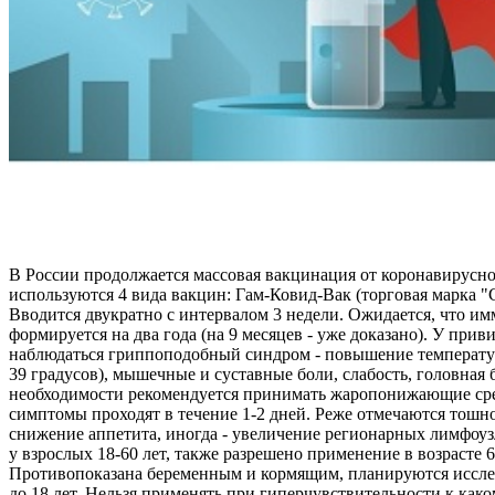
В России продолжается массовая вакцинация от коронавирусн
используются 4 вида вакцин: Гам-Ковид-Вак (торговая марка 
Вводится двукратно с интервалом 3 недели. Ожидается, что и
формируется на два года (на 9 месяцев - уже доказано). У при
наблюдаться гриппоподобный синдром - повышение температур
39 градусов), мышечные и суставные боли, слабость, головная 
необходимости рекомендуется принимать жаропонижающие ср
симптомы проходят в течение 1-2 дней. Реже отмечаются тошно
снижение аппетита, иногда - увеличение регионарных лимфоу
у взрослых 18-60 лет, также разрешено применение в возрасте 6
Противопоказана беременным и кормящим, планируются иссле
до 18 лет. Нельзя применять при гиперчувствительности к как