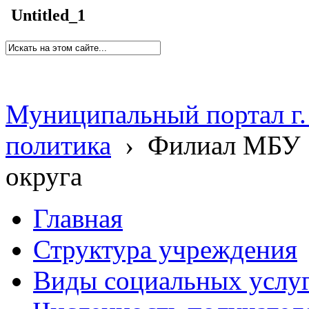
Untitled_1
Муниципальный портал г.
политика
›
Филиал МБУ 
округа
Главная
Структура учреждения
Виды социальных услу