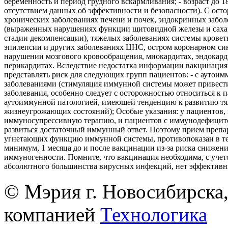
беременность и период грудного вскармливания; - возраст до 18 
отсутствием данных об эффективности и безопасности). С ост
хронических заболеваниях печени и почек, эндокринных забол
(выраженных нарушениях функции щитовидной железы и саха
стадии декомпенсации), тяжелых заболеваниях системы кровет
эпилепсии и других заболеваниях ЦНС, остром коронарном си
нарушении мозгового кровообращения, миокардитах, эндокард
перикардитах. Вследствие недостатка информации вакцинация
представлять риск для следующих групп пациентов: - с аутои
заболеваниями (стимуляция иммунной системы может привест
заболевания, особенно следует с осторожностью относиться к 
аутоиммунной патологией, имеющей тенденцию к развитию т
жизнеугрожающих состояний); Особые указания: у пациентов
иммуносупрессивную терапию, и пациентов с иммунодефицит
развиться достаточный иммунный ответ. Поэтому прием препа
угнетающих функцию иммунной системы, противопоказан в те
минимум, 1 месяца до и после вакцинации из-за риска снижен
иммуногенности. Помните, что вакцинация необходима, с учето
абсолютного большинства вирусных инфекций, нет эффективн
© Мэрия г. Новосибирска,
компанией
Технологика