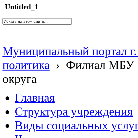
Untitled_1
Муниципальный портал г.
политика
›
Филиал МБУ 
округа
Главная
Структура учреждения
Виды социальных услу