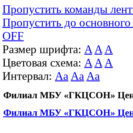
Пропустить команды лен
Пропустить до основного
OFF
Размер шрифта:
A
A
A
Цветовая схема:
A
A
A
Интервал:
Aa
Aa
Aa
Филиал МБУ «ГКЦСОН» Цент
Филиал МБУ «ГКЦСОН» Цент