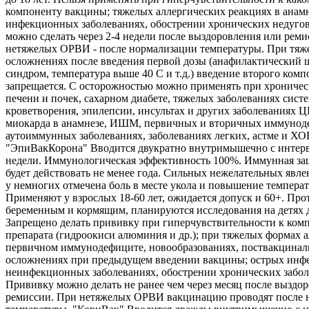
компоненту вакцины; тяжелых аллергических реакциях в анамн
инфекционных заболеваниях, обострении хронических недуго
можно сделать через 2-4 недели после выздоровления или реми
нетяжелых ОРВИ - после нормализации температуры. При тяж
осложнениях после введения первой дозы (анафилактический 
синдром, температура выше 40 С и т.д.) введение второго комп
запрещается. С осторожностью можно применять при хроничес
печени и почек, сахарном диабете, тяжелых заболеваниях сист
кроветворения, эпилепсии, инсультах и других заболеваниях 
миокарда в анамнезе, ИШМ, первичных и вторичных иммунод
аутоиммунных заболеваниях, заболеваниях легких, астме и ХО
"ЭпиВакКорона" Вводится двукратно внутримышечно с интерв
недели. Иммунологическая эффективность 100%. Иммунная защ
будет действовать не менее года. Сильных нежелательных явле
у немногих отмечена боль в месте укола и повышение температ
Применяют у взрослых 18-60 лет, ожидается допуск и 60+. Про
беременным и кормящим, планируются исследования на детях д
Запрещено делать прививку при гиперчувствительности к ком
препарата (гидроокиси алюминия и др.); при тяжелых формах а
первичном иммунодефиците, новообразованиях, поствакцина
осложнениях при предыдущем введении вакцины; острых инф
неинфекционных заболеваниях, обострении хронических забол
Прививку можно делать не ранее чем через месяц после выздо
ремиссии. При нетяжелых ОРВИ вакцинацию проводят после 