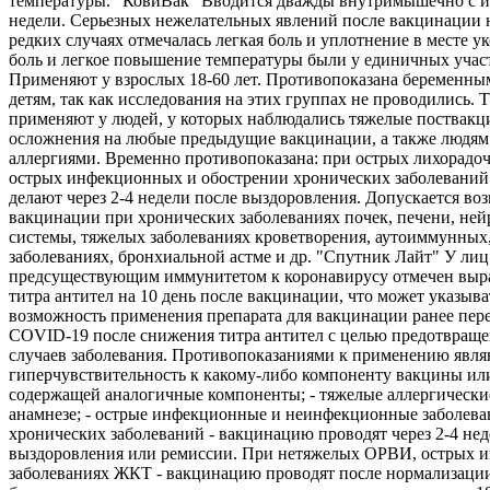
температуры. "КовиВак" Вводится дважды внутримышечно с и
недели. Серьезных нежелательных явлений после вакцинации 
редких случаях отмечалась легкая боль и уплотнение в месте ук
боль и легкое повышение температуры были у единичных учас
Применяют у взрослых 18-60 лет. Противопоказана беременны
детям, так как исследования на этих группах не проводились. 
применяют у людей, у которых наблюдались тяжелые поствак
осложнения на любые предыдущие вакцинации, а также людям
аллергиями. Временно противопоказана: при острых лихорадо
острых инфекционных и обострении хронических заболеваний
делают через 2-4 недели после выздоровления. Допускается во
вакцинации при хронических заболеваниях почек, печени, не
системы, тяжелых заболеваниях кроветворения, аутоиммунных
заболеваниях, бронхиальной астме и др. "Спутник Лайт" У лиц
предсуществующим иммунитетом к коронавирусу отмечен выр
титра антител на 10 день после вакцинации, что может указыва
возможность применения препарата для вакцинации ранее пе
COVID-19 после снижения титра антител с целью предотвращ
случаев заболевания. Противопоказаниями к применению являю
гиперчувствительность к какому-либо компоненту вакцины ил
содержащей аналогичные компоненты; - тяжелые аллергически
анамнезе; - острые инфекционные и неинфекционные заболева
хронических заболеваний - вакцинацию проводят через 2-4 нед
выздоровления или ремиссии. При нетяжелых ОРВИ, острых 
заболеваниях ЖКТ - вакцинацию проводят после нормализации