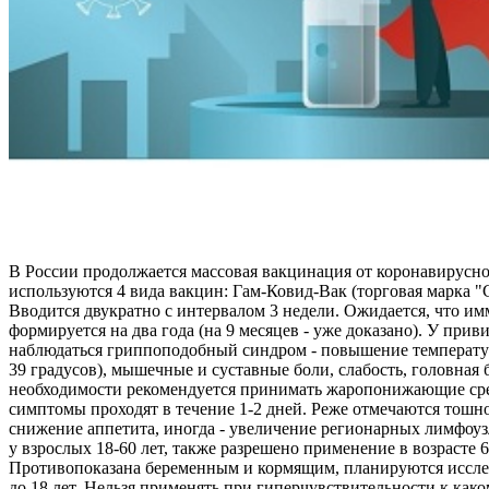
В России продолжается массовая вакцинация от коронавирусн
используются 4 вида вакцин: Гам-Ковид-Вак (торговая марка 
Вводится двукратно с интервалом 3 недели. Ожидается, что и
формируется на два года (на 9 месяцев - уже доказано). У при
наблюдаться гриппоподобный синдром - повышение температур
39 градусов), мышечные и суставные боли, слабость, головная 
необходимости рекомендуется принимать жаропонижающие ср
симптомы проходят в течение 1-2 дней. Реже отмечаются тошно
снижение аппетита, иногда - увеличение регионарных лимфоу
у взрослых 18-60 лет, также разрешено применение в возрасте 6
Противопоказана беременным и кормящим, планируются иссле
до 18 лет. Нельзя применять при гиперчувствительности к как