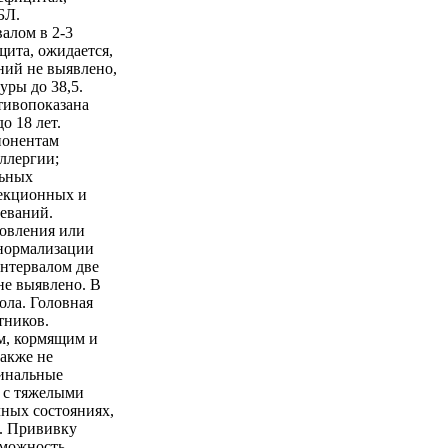
БЛ.
алом в 2-3
ита, ожидается,
ний не выявлено,
уры до 38,5.
тивопоказана
о 18 лет.
понентам
ллергии;
льных
екционных и
еваний.
ровления или
нормализации
нтервалом две
не выявлено. В
ола. Головная
тников.
м, кормящим и
Также не
цинальные
 с тяжелыми
чных состояниях,
. Прививку
зможность