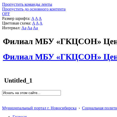
Пропустить команды ленты
Пропустить до основного контента
OFF
Размер шрифта:
A
A
A
Цветовая схема:
A
A
A
Интервал:
Aa
Aa
Aa
Филиал МБУ «ГКЦСОН» Цент
Филиал МБУ «ГКЦСОН» Цент
Untitled_1
Муниципальный портал г. Новосибирска
›
Социальная полит
Главная