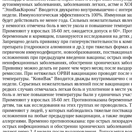
аутоиммунных заболеваниях, заболеваниях легких, астме и ХО
"ЭпиВакКорона" Вводится двукратно внутримышечно с интерв
недели. Иммунологическая эффективность 100%. Иммунная защ
будет действовать не менее года. Сильных нежелательных явле
у немногих отмечена боль в месте укола и повышение температ
Применяют у взрослых 18-60 лет, ожидается допуск и 60+. Про
беременным и кормящим, планируются исследования на детях д
Запрещено делать прививку при гиперчувствительности к ком
препарата (гидроокиси алюминия и др.); при тяжелых формах а
первичном иммунодефиците, новообразованиях, поствакцина
осложнениях при предыдущем введении вакцины; острых инф
неинфекционных заболеваниях, обострении хронических забол
Прививку можно делать не ранее чем через месяц после выздо
ремиссии. При нетяжелых ОРВИ вакцинацию проводят после 
температуры. "КовиВак" Вводится дважды внутримышечно с и
недели. Серьезных нежелательных явлений после вакцинации 
редких случаях отмечалась легкая боль и уплотнение в месте ук
боль и легкое повышение температуры были у единичных учас
Применяют у взрослых 18-60 лет. Противопоказана беременны
детям, так как исследования на этих группах не проводились. 
применяют у людей, у которых наблюдались тяжелые поствак
осложнения на любые предыдущие вакцинации, а также людям
аллергиями. Временно противопоказана: при острых лихорадо
острых инфекционных и обострении хронических заболеваний
делают через 2-4 недели после выздоровления. Допускается во