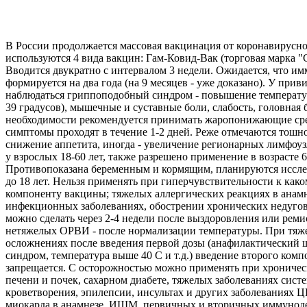
В России продолжается массовая вакцинация от коронавирусн
используются 4 вида вакцин: Гам-Ковид-Вак (торговая марка 
Вводится двукратно с интервалом 3 недели. Ожидается, что и
формируется на два года (на 9 месяцев - уже доказано). У при
наблюдаться гриппоподобный синдром - повышение температур
39 градусов), мышечные и суставные боли, слабость, головная 
необходимости рекомендуется принимать жаропонижающие ср
симптомы проходят в течение 1-2 дней. Реже отмечаются тошно
снижение аппетита, иногда - увеличение регионарных лимфоу
у взрослых 18-60 лет, также разрешено применение в возрасте 6
Противопоказана беременным и кормящим, планируются иссле
до 18 лет. Нельзя применять при гиперчувствительности к как
компоненту вакцины; тяжелых аллергических реакциях в анамн
инфекционных заболеваниях, обострении хронических недуго
можно сделать через 2-4 недели после выздоровления или реми
нетяжелых ОРВИ - после нормализации температуры. При тяж
осложнениях после введения первой дозы (анафилактический 
синдром, температура выше 40 С и т.д.) введение второго комп
запрещается. С осторожностью можно применять при хроничес
печени и почек, сахарном диабете, тяжелых заболеваниях сист
кроветворения, эпилепсии, инсультах и других заболеваниях 
миокарда в анамнезе, ИШМ, первичных и вторичных иммунод