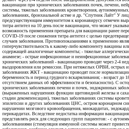
вакцинации при хронических заболеваниях почек, печени, не
системы, тяжелых заболеваниях кроветворения, аутоиммунных
заболеваниях, бронхиальной астме и др. "Спутник Лайт" У лиц
предсуществующим иммунитетом к коронавирусу отмечен выр
титра антител на 10 день после вакцинации, что может указыва
возможность применения препарата для вакцинации ранее пе
COVID-19 после снижения титра антител с целью предотвращ
случаев заболевания. Противопоказаниями к применению являю
гиперчувствительность к какому-либо компоненту вакцины ил
содержащей аналогичные компоненты; - тяжелые аллергически
анамнезе; - острые инфекционные и неинфекционные заболева
хронических заболеваний - вакцинацию проводят через 2-4 нед
выздоровления или ремиссии. При нетяжелых ОРВИ, острых 
заболеваниях ЖКТ - вакцинацию проводят после нормализации
беременность и период грудного вскармливания; - возраст до 18 
отсутствием данных об эффективности и безопасности). С ост
хронических заболеваниях печени и почек, эндокринных забол
(выраженных нарушениях функции щитовидной железы и саха
стадии декомпенсации), тяжелых заболеваниях системы кровет
эпилепсии и других заболеваниях ЦНС, остром коронарном си
нарушении мозгового кровообращения, миокардитах, эндокард
перикардитах. Вследствие недостатка информации вакцинация
представлять риск для следующих групп пациентов: - с аутои
заболеваниями (стимуляция иммунной системы может привест