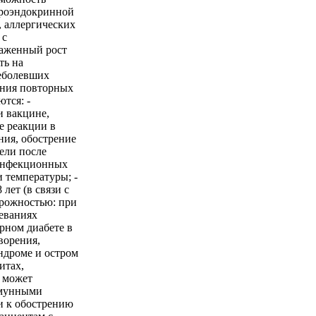
йроэндокринной
, аллергических
 с
аженный рост
ть на
реболевших
ения повторных
тся: -
и вакцине,
е реакции в
ния, обострение
ели после
инфекционных
 температуры; -
лет (в связи с
орожностью: при
еваниях
рном диабете в
ворения,
ндроме и остром
итах,
 может
ммунными
и к обострению