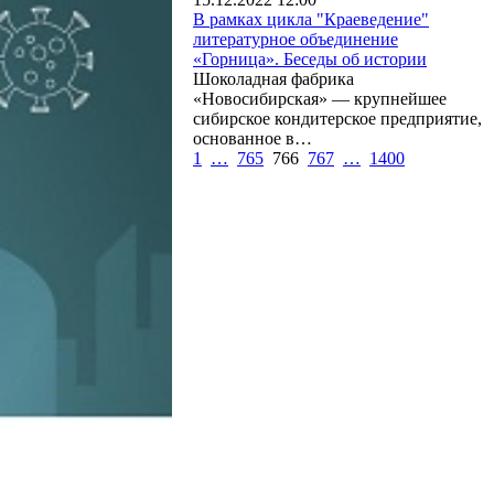
В рамках цикла "Краеведение"
литературное объединение
«Горница». Беседы об истории
Шоколадная фабрика
«Новосибирская» — крупнейшее
сибирское кондитерское предприятие,
основанное в…
1
…
765
766
767
…
1400