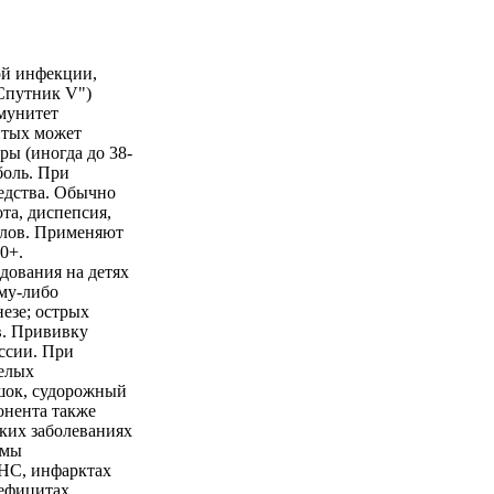
ой инфекции,
"Спутник V")
ммунитет
витых может
ы (иногда до 38-
боль. При
едства. Обычно
та, диспепсия,
злов. Применяют
0+.
дования на детях
ому-либо
езе; острых
в. Прививку
ссии. При
елых
шок, судорожный
онента также
ких заболеваниях
емы
ЦНС, инфарктах
ефицитах,