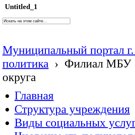
Untitled_1
Муниципальный портал г.
политика
›
Филиал МБУ 
округа
Главная
Структура учреждения
Виды социальных услу