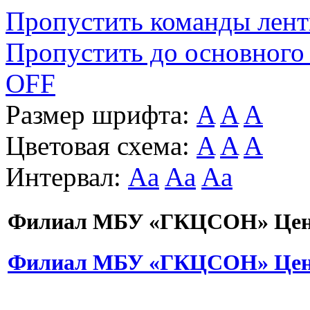
Пропустить команды лен
Пропустить до основного
OFF
Размер шрифта:
A
A
A
Цветовая схема:
A
A
A
Интервал:
Aa
Aa
Aa
Филиал МБУ «ГКЦСОН» Цент
Филиал МБУ «ГКЦСОН» Цент