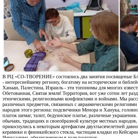
В РЦ «СО-ТВОРЕНИЕ» состоялись два занятия посвященые Б
- интереснейшему региону, богатому на исторические и библей
Ханаан, Палестина, Израиль - эти топонимы для многих извес
Обетованная, Святая земля! Территория, вот уже сотни лет раз
этническими, религиозными конфликтами и войнами. Мы расс
различных предметов, связанных с авраамическими религиями 
народов этого региона: подсвечники Менора и Ханука, головно
платок шемаг, талит, бедуинское платье, различные украшения
обычаях, традициях и своеобразной культуре местных народов, 
прикоснулись к некоторым артефактам двухтысячелетней давно
керамики и финикийского стекла, частицам кладки из Кейсари
Иерусалима, обнаруженным в ходе раскопок.