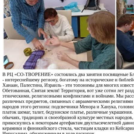
В РЦ «СО-ТВОРЕНИЕ» состоялись два занятия посвященые Б
- интереснейшему региону, богатому на исторические и библей
Ханаан, Палестина, Израиль - эти топонимы для многих извес
Обетованная, Святая земля! Территория, вот уже сотни лет раз
этническими, религиозными конфликтами и войнами. Мы расс
различных предметов, связанных с авраамическими религиями 
народов этого региона: подсвечники Менора и Ханука, головно
платок шемаг, талит, бедуинское платье, различные украшения
обычаях, традициях и своеобразной культуре местных народов, 
прикоснулись к некоторым артефактам двухтысячелетней давно
керамики и финикийского стекла, частицам кладки из Кейсари
Иерусалима, обнаруженным в ходе раскопок.