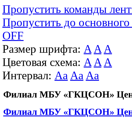
Пропустить команды лен
Пропустить до основного
OFF
Размер шрифта:
A
A
A
Цветовая схема:
A
A
A
Интервал:
Aa
Aa
Aa
Филиал МБУ «ГКЦСОН» Цент
Филиал МБУ «ГКЦСОН» Цент