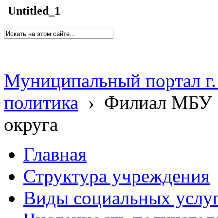
Untitled_1
Муниципальный портал г.
политика
›
Филиал МБУ 
округа
Главная
Структура учреждения
Виды социальных услу