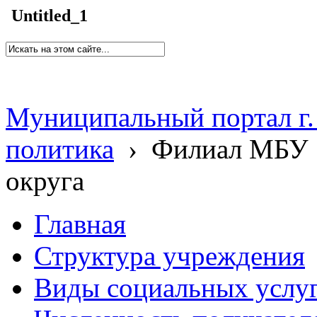
Untitled_1
Муниципальный портал г.
политика
›
Филиал МБУ 
округа
Главная
Структура учреждения
Виды социальных услу