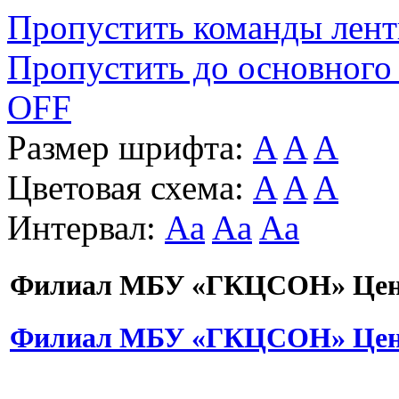
Пропустить команды лен
Пропустить до основного
OFF
Размер шрифта:
A
A
A
Цветовая схема:
A
A
A
Интервал:
Aa
Aa
Aa
Филиал МБУ «ГКЦСОН» Цент
Филиал МБУ «ГКЦСОН» Цент