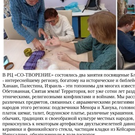
В РЦ «СО-ТВОРЕНИЕ» состоялись два занятия посвященые Б
- интереснейшему региону, богатому на исторические и библей
Ханаан, Палестина, Израиль - эти топонимы для многих извес
Обетованная, Святая земля! Территория, вот уже сотни лет раз
этническими, религиозными конфликтами и войнами. Мы расс
различных предметов, связанных с авраамическими религиями 
народов этого региона: подсвечники Менора и Ханука, головно
платок шемаг, талит, бедуинское платье, различные украшения
обычаях, традициях и своеобразной культуре местных народов, 
прикоснулись к некоторым артефактам двухтысячелетней давно
керамики и финикийского стекла, частицам кладки из Кейсари
Иерусалима, обнаруженным в ходе раскопок.