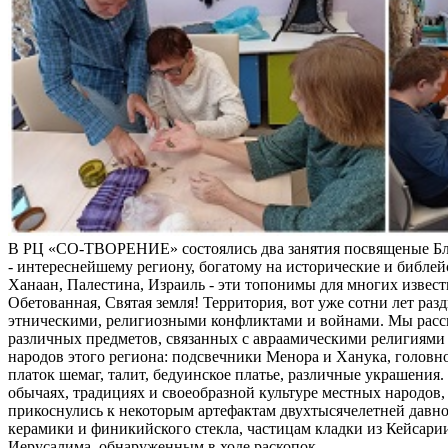
В РЦ «СО-ТВОРЕНИЕ» состоялись два занятия посвященые Б
- интереснейшему региону, богатому на исторические и библей
Ханаан, Палестина, Израиль - эти топонимы для многих извес
Обетованная, Святая земля! Территория, вот уже сотни лет раз
этническими, религиозными конфликтами и войнами. Мы расс
различных предметов, связанных с авраамическими религиями 
народов этого региона: подсвечники Менора и Ханука, головно
платок шемаг, талит, бедуинское платье, различные украшения
обычаях, традициях и своеобразной культуре местных народов, 
прикоснулись к некоторым артефактам двухтысячелетней давно
керамики и финикийского стекла, частицам кладки из Кейсари
Иерусалима, обнаруженным в ходе раскопок.