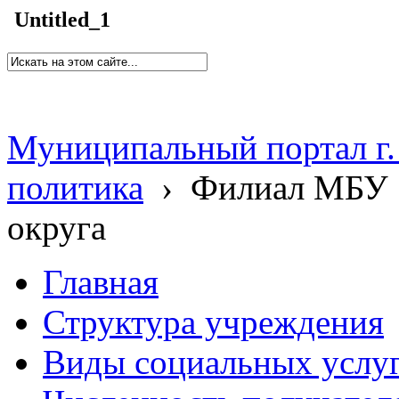
Untitled_1
Муниципальный портал г.
политика
›
Филиал МБУ 
округа
Главная
Структура учреждения
Виды социальных услу