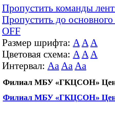
Пропустить команды лен
Пропустить до основного
OFF
Размер шрифта:
A
A
A
Цветовая схема:
A
A
A
Интервал:
Aa
Aa
Aa
Филиал МБУ «ГКЦСОН» Цент
Филиал МБУ «ГКЦСОН» Цент