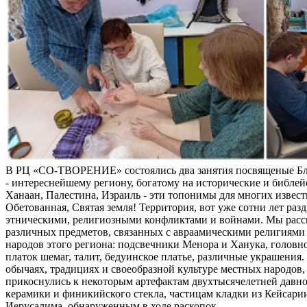
В РЦ «СО-ТВОРЕНИЕ» состоялись два занятия посвященые Б
- интереснейшему региону, богатому на исторические и библей
Ханаан, Палестина, Израиль - эти топонимы для многих извес
Обетованная, Святая земля! Территория, вот уже сотни лет раз
этническими, религиозными конфликтами и войнами. Мы расс
различных предметов, связанных с авраамическими религиями 
народов этого региона: подсвечники Менора и Ханука, головно
платок шемаг, талит, бедуинское платье, различные украшения
обычаях, традициях и своеобразной культуре местных народов, 
прикоснулись к некоторым артефактам двухтысячелетней давно
керамики и финикийского стекла, частицам кладки из Кейсари
Иерусалима, обнаруженным в ходе раскопок.