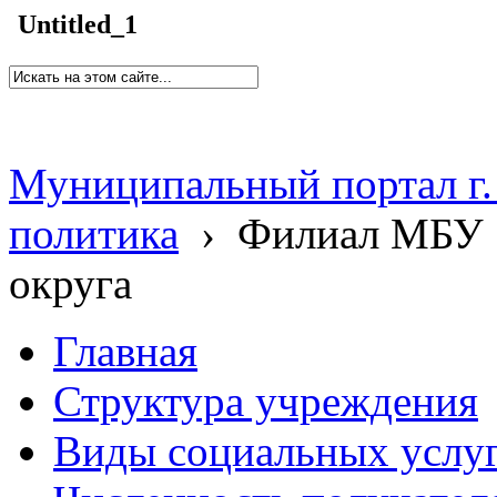
Untitled_1
Муниципальный портал г.
политика
›
Филиал МБУ 
округа
Главная
Структура учреждения
Виды социальных услу