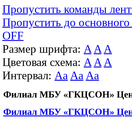
Пропустить команды лен
Пропустить до основного
OFF
Размер шрифта:
A
A
A
Цветовая схема:
A
A
A
Интервал:
Aa
Aa
Aa
Филиал МБУ «ГКЦСОН» Цент
Филиал МБУ «ГКЦСОН» Цент