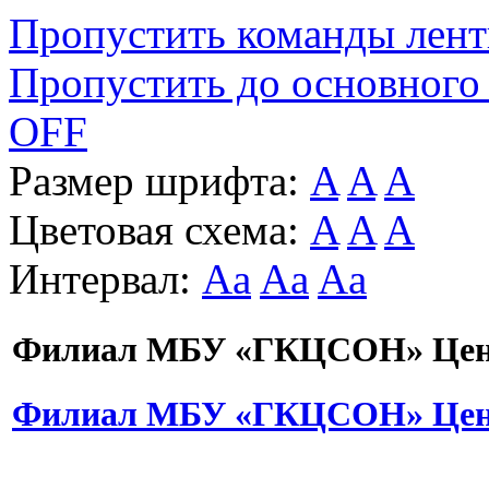
Пропустить команды лен
Пропустить до основного
OFF
Размер шрифта:
A
A
A
Цветовая схема:
A
A
A
Интервал:
Aa
Aa
Aa
Филиал МБУ «ГКЦСОН» Цент
Филиал МБУ «ГКЦСОН» Цент