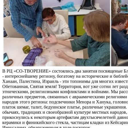
В РЦ «СО-ТВОРЕНИЕ» состоялись два занятия посвященые Б
- интереснейшему региону, богатому на исторические и библей
Ханаан, Палестина, Израиль - эти топонимы для многих извес
Обетованная, Святая земля! Территория, вот уже сотни лет раз
этническими, религиозными конфликтами и войнами. Мы расс
различных предметов, связанных с авраамическими религиями 
народов этого региона: подсвечники Менора и Ханука, головно
платок шемаг, талит, бедуинское платье, различные украшения
обычаях, традициях и своеобразной культуре местных народов, 
прикоснулись к некоторым артефактам двухтысячелетней давно
керамики и финикийского стекла, частицам кладки из Кейсари
Иерусалима, обнаруженным в ходе раскопок.