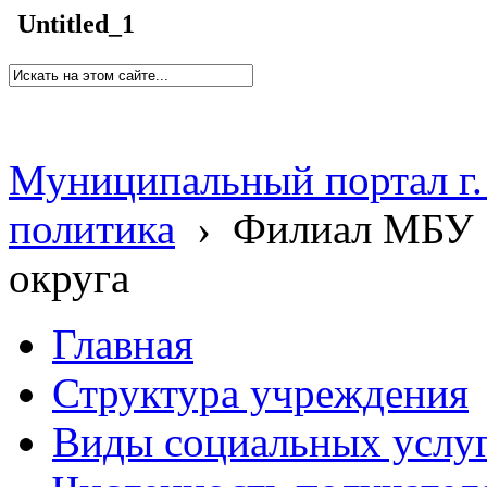
Untitled_1
Муниципальный портал г.
политика
›
Филиал МБУ 
округа
Главная
Структура учреждения
Виды социальных услу