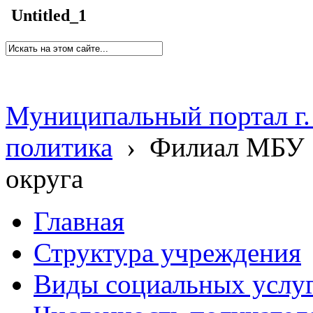
Untitled_1
Муниципальный портал г.
политика
›
Филиал МБУ 
округа
Главная
Структура учреждения
Виды социальных услу