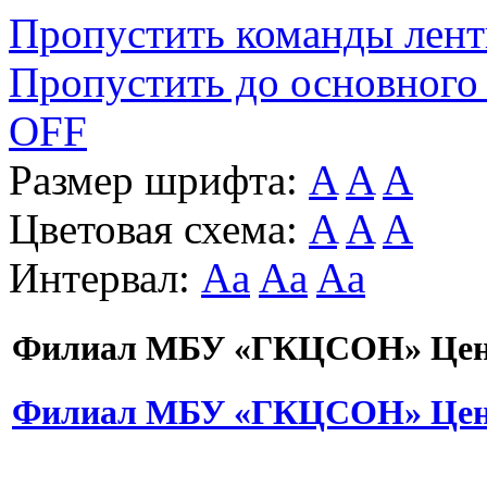
Пропустить команды лен
Пропустить до основного
OFF
Размер шрифта:
A
A
A
Цветовая схема:
A
A
A
Интервал:
Aa
Aa
Aa
Филиал МБУ «ГКЦСОН» Цент
Филиал МБУ «ГКЦСОН» Цент