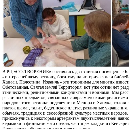
В РЦ «СО-ТВОРЕНИЕ» состоялись два занятия посвященые Б
- интереснейшему региону, богатому на исторические и библей
Ханаан, Палестина, Израиль - эти топонимы для многих извес
Обетованная, Святая земля! Территория, вот уже сотни лет раз
этническими, религиозными конфликтами и войнами. Мы расс
различных предметов, связанных с авраамическими религиями 
народов этого региона: подсвечники Менора и Ханука, головно
платок шемаг, талит, бедуинское платье, различные украшения
обычаях, традициях и своеобразной культуре местных народов, 
прикоснулись к некоторым артефактам двухтысячелетней давно
керамики и финикийского стекла, частицам кладки из Кейсари
Иерусалима, обнаруженным в ходе раскопок.