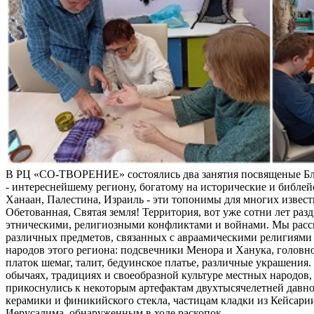
В РЦ «СО-ТВОРЕНИЕ» состоялись два занятия посвященые Б
- интереснейшему региону, богатому на исторические и библей
Ханаан, Палестина, Израиль - эти топонимы для многих извес
Обетованная, Святая земля! Территория, вот уже сотни лет раз
этническими, религиозными конфликтами и войнами. Мы расс
различных предметов, связанных с авраамическими религиями 
народов этого региона: подсвечники Менора и Ханука, головно
платок шемаг, талит, бедуинское платье, различные украшения
обычаях, традициях и своеобразной культуре местных народов, 
прикоснулись к некоторым артефактам двухтысячелетней давно
керамики и финикийского стекла, частицам кладки из Кейсари
Иерусалима, обнаруженным в ходе раскопок.