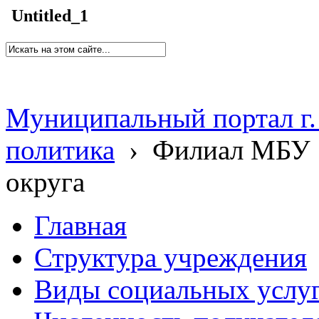
Untitled_1
Муниципальный портал г.
политика
›
Филиал МБУ 
округа
Главная
Структура учреждения
Виды социальных услу