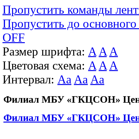
Пропустить команды лен
Пропустить до основного
OFF
Размер шрифта:
A
A
A
Цветовая схема:
A
A
A
Интервал:
Aa
Aa
Aa
Филиал МБУ «ГКЦСОН» Цент
Филиал МБУ «ГКЦСОН» Цент