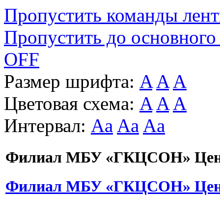
Пропустить команды лен
Пропустить до основного
OFF
Размер шрифта:
A
A
A
Цветовая схема:
A
A
A
Интервал:
Aa
Aa
Aa
Филиал МБУ «ГКЦСОН» Цент
Филиал МБУ «ГКЦСОН» Цент