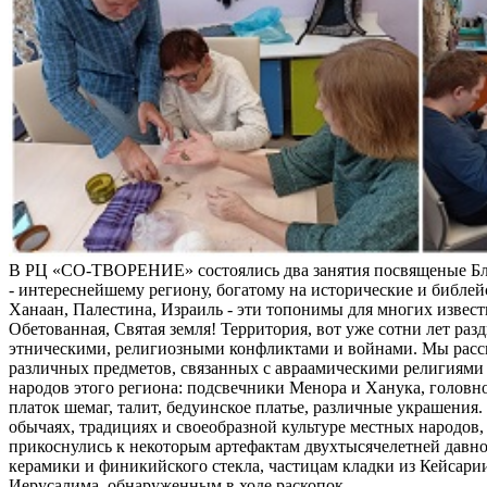
В РЦ «СО-ТВОРЕНИЕ» состоялись два занятия посвященые Б
- интереснейшему региону, богатому на исторические и библей
Ханаан, Палестина, Израиль - эти топонимы для многих извес
Обетованная, Святая земля! Территория, вот уже сотни лет раз
этническими, религиозными конфликтами и войнами. Мы расс
различных предметов, связанных с авраамическими религиями 
народов этого региона: подсвечники Менора и Ханука, головно
платок шемаг, талит, бедуинское платье, различные украшения
обычаях, традициях и своеобразной культуре местных народов, 
прикоснулись к некоторым артефактам двухтысячелетней давно
керамики и финикийского стекла, частицам кладки из Кейсари
Иерусалима, обнаруженным в ходе раскопок.