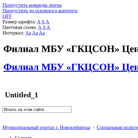
Пропустить команды ленты
Пропустить до основного контента
OFF
Размер шрифта:
A
A
A
Цветовая схема:
A
A
A
Интервал:
Aa
Aa
Aa
Филиал МБУ «ГКЦСОН» Цент
Филиал МБУ «ГКЦСОН» Цент
Untitled_1
Муниципальный портал г. Новосибирска
›
Социальная полит
Главная