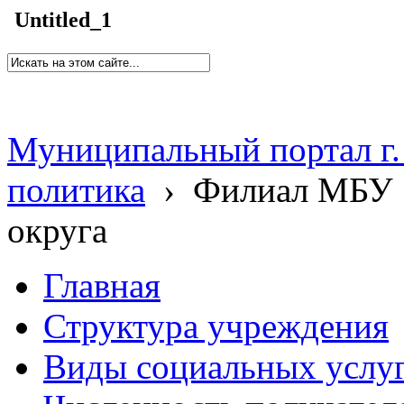
Untitled_1
Муниципальный портал г.
политика
›
Филиал МБУ 
округа
Главная
Структура учреждения
Виды социальных услу