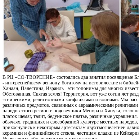
В РЦ «СО-ТВОРЕНИЕ» состоялись два занятия посвященые Б
- интереснейшему региону, богатому на исторические и библей
Ханаан, Палестина, Израиль - эти топонимы для многих извес
Обетованная, Святая земля! Территория, вот уже сотни лет раз
этническими, религиозными конфликтами и войнами. Мы расс
различных предметов, связанных с авраамическими религиями 
народов этого региона: подсвечники Менора и Ханука, головно
платок шемаг, талит, бедуинское платье, различные украшения
обычаях, традициях и своеобразной культуре местных народов, 
прикоснулись к некоторым артефактам двухтысячелетней давно
керамики и финикийского стекла, частицам кладки из Кейсари
Иерусалима, обнаруженным в ходе раскопок.