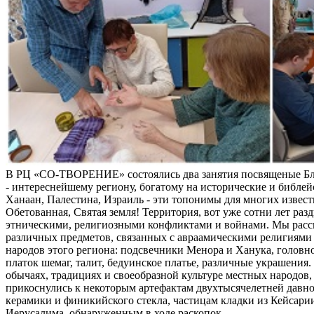
В РЦ «СО-ТВОРЕНИЕ» состоялись два занятия посвященые Б
- интереснейшему региону, богатому на исторические и библей
Ханаан, Палестина, Израиль - эти топонимы для многих извес
Обетованная, Святая земля! Территория, вот уже сотни лет раз
этническими, религиозными конфликтами и войнами. Мы расс
различных предметов, связанных с авраамическими религиями 
народов этого региона: подсвечники Менора и Ханука, головно
платок шемаг, талит, бедуинское платье, различные украшения
обычаях, традициях и своеобразной культуре местных народов, 
прикоснулись к некоторым артефактам двухтысячелетней давно
керамики и финикийского стекла, частицам кладки из Кейсари
Иерусалима, обнаруженным в ходе раскопок.