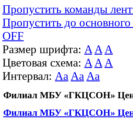
Пропустить команды лен
Пропустить до основного
OFF
Размер шрифта:
A
A
A
Цветовая схема:
A
A
A
Интервал:
Aa
Aa
Aa
Филиал МБУ «ГКЦСОН» Цент
Филиал МБУ «ГКЦСОН» Цент