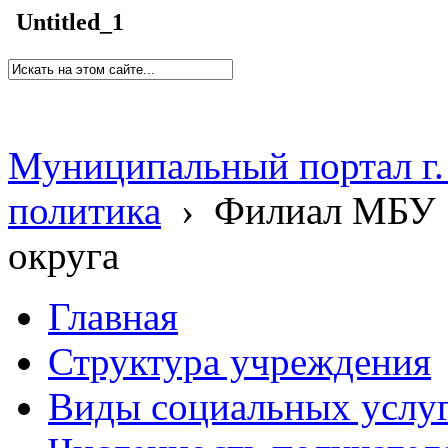
Untitled_1
Муниципальный портал г.
политика
›
Филиал МБУ 
округа
Главная
Структура учреждения
Виды социальных услу