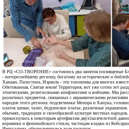
В РЦ «СО-ТВОРЕНИЕ» состоялись два занятия посвященые Б
- интереснейшему региону, богатому на исторические и библей
Ханаан, Палестина, Израиль - эти топонимы для многих извес
Обетованная, Святая земля! Территория, вот уже сотни лет раз
этническими, религиозными конфликтами и войнами. Мы расс
различных предметов, связанных с авраамическими религиями 
народов этого региона: подсвечники Менора и Ханука, головно
платок шемаг, талит, бедуинское платье, различные украшения
обычаях, традициях и своеобразной культуре местных народов, 
прикоснулись к некоторым артефактам двухтысячелетней давно
керамики и финикийского стекла, частицам кладки из Кейсари
Иерусалима, обнаруженным в ходе раскопок.