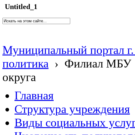
Untitled_1
Муниципальный портал г.
политика
›
Филиал МБУ 
округа
Главная
Структура учреждения
Виды социальных услу