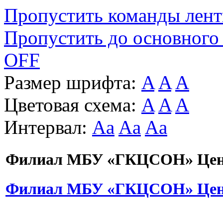
Пропустить команды лен
Пропустить до основного
OFF
Размер шрифта:
A
A
A
Цветовая схема:
A
A
A
Интервал:
Aa
Aa
Aa
Филиал МБУ «ГКЦСОН» Цент
Филиал МБУ «ГКЦСОН» Цент