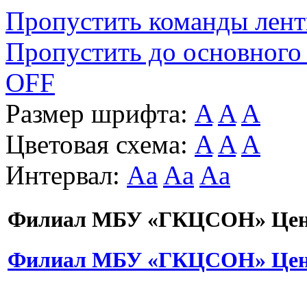
Пропустить команды лен
Пропустить до основного
OFF
Размер шрифта:
A
A
A
Цветовая схема:
A
A
A
Интервал:
Aa
Aa
Aa
Филиал МБУ «ГКЦСОН» Цент
Филиал МБУ «ГКЦСОН» Цент