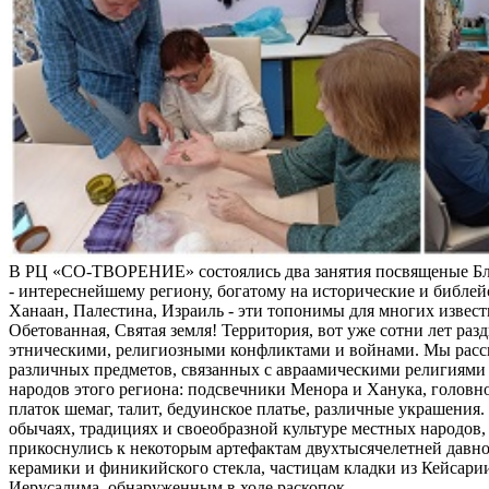
В РЦ «СО-ТВОРЕНИЕ» состоялись два занятия посвященые Б
- интереснейшему региону, богатому на исторические и библей
Ханаан, Палестина, Израиль - эти топонимы для многих извес
Обетованная, Святая земля! Территория, вот уже сотни лет раз
этническими, религиозными конфликтами и войнами. Мы расс
различных предметов, связанных с авраамическими религиями 
народов этого региона: подсвечники Менора и Ханука, головно
платок шемаг, талит, бедуинское платье, различные украшения
обычаях, традициях и своеобразной культуре местных народов, 
прикоснулись к некоторым артефактам двухтысячелетней давно
керамики и финикийского стекла, частицам кладки из Кейсари
Иерусалима, обнаруженным в ходе раскопок.