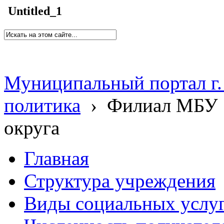
Untitled_1
Муниципальный портал г.
политика
›
Филиал МБУ 
округа
Главная
Структура учреждения
Виды социальных услу