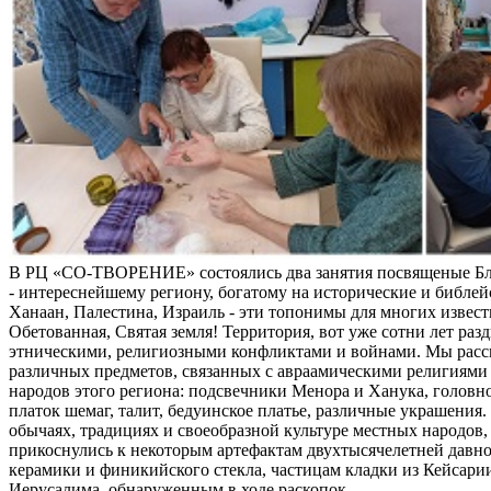
В РЦ «СО-ТВОРЕНИЕ» состоялись два занятия посвященые Б
- интереснейшему региону, богатому на исторические и библей
Ханаан, Палестина, Израиль - эти топонимы для многих извес
Обетованная, Святая земля! Территория, вот уже сотни лет раз
этническими, религиозными конфликтами и войнами. Мы расс
различных предметов, связанных с авраамическими религиями 
народов этого региона: подсвечники Менора и Ханука, головно
платок шемаг, талит, бедуинское платье, различные украшения
обычаях, традициях и своеобразной культуре местных народов, 
прикоснулись к некоторым артефактам двухтысячелетней давно
керамики и финикийского стекла, частицам кладки из Кейсари
Иерусалима, обнаруженным в ходе раскопок.