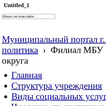
Untitled_1
Муниципальный портал г.
политика
›
Филиал МБУ 
округа
Главная
Структура учреждения
Виды социальных услу