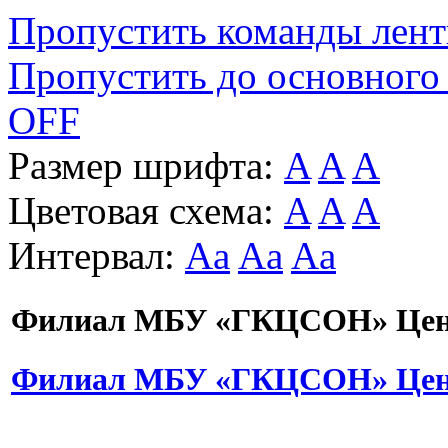
Пропустить команды лен
Пропустить до основного
OFF
Размер шрифта:
A
A
A
Цветовая схема:
A
A
A
Интервал:
Aa
Aa
Aa
Филиал МБУ «ГКЦСОН» Цент
Филиал МБУ «ГКЦСОН» Цент