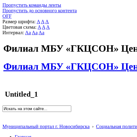
Пропустить команды ленты
Пропустить до основного контента
OFF
Размер шрифта:
A
A
A
Цветовая схема:
A
A
A
Интервал:
Aa
Aa
Aa
Филиал МБУ «ГКЦСОН» Цент
Филиал МБУ «ГКЦСОН» Цент
Untitled_1
Муниципальный портал г. Новосибирска
›
Социальная полит
Главная