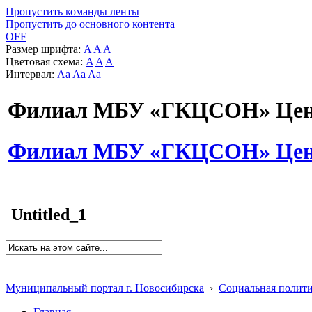
Пропустить команды ленты
Пропустить до основного контента
OFF
Размер шрифта:
A
A
A
Цветовая схема:
A
A
A
Интервал:
Aa
Aa
Aa
Филиал МБУ «ГКЦСОН» Цент
Филиал МБУ «ГКЦСОН» Цент
Untitled_1
Муниципальный портал г. Новосибирска
›
Социальная полит
Главная