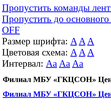
Пропустить команды лен
Пропустить до основного
OFF
Размер шрифта:
A
A
A
Цветовая схема:
A
A
A
Интервал:
Aa
Aa
Aa
Филиал МБУ «ГКЦСОН» Цент
Филиал МБУ «ГКЦСОН» Цент