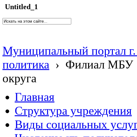
Untitled_1
Муниципальный портал г.
политика
›
Филиал МБУ 
округа
Главная
Структура учреждения
Виды социальных услу