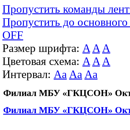
Пропустить команды лен
Пропустить до основного
OFF
Размер шрифта:
A
A
A
Цветовая схема:
A
A
A
Интервал:
Aa
Aa
Aa
Филиал МБУ «ГКЦСОН» Октя
Филиал МБУ «ГКЦСОН» Октя