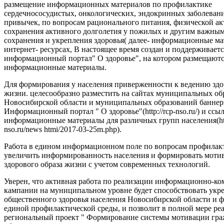
размещение информационных материалов по профилактике
сердечнососудистых, онкологических, эндокринных заболеван
привычек, по вопросам рационального питания, физической ак
сохранения активного долголетия у пожилых и другим важны
сохранения и укрепления здоровья( далее- информационные ма
интернет- ресурсах, В настоящее время создан и поддерживаетс
информационный портал" О здоровье", на котором размещают
информационные материалы.
Для формирования у населения приверженности к ведению здо
жизни. целесообразно разместить на сайтах муниципальных об
Новосибирской области и муниципальных образований баннер
Информационный портал " О здоровье"(http://rcp-nso.ru/) и ссы
информационные материалы для различных групп населения(http
nso.ru/news htmi/2017-03-25m.php).
Работа в едином информационном поле по вопросам профилак
увеличить информированность населения и формировать моти
здорового образа жизни с учетом современных технологий.
Уверен, что активная работа по реализации информационно-
кампании на муниципальном уровне будет способствовать ук
общественного здоровья населения Новосибирской области и
единой профилактической среды, и позволит в полной мере ре
региональный проект " Формирование системы мотивации гра