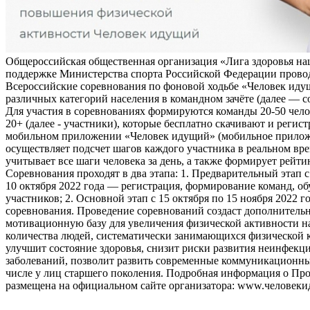
Общероссийская общественная организация «Лига здоровья на
поддержке Министерства спорта Российской Федерации прово
Всероссийские соревнования по фоновой ходьбе «Человек иду
различных категорий населения в командном зачёте (далее — с
Для участия в соревнованиях формируются команды 20-50 чело
20+ (далее - участники), которые бесплатно скачивают и регис
мобильном приложении «Человек идущий» (мобильное прило
осуществляет подсчет шагов каждого участника в реальном вре
учитывает все шаги человека за день, а также формирует рейти
Соревнования проходят в два этапа: 1. Предварительный этап с
10 октября 2022 года — регистрация, формирование команд, о
участников; 2. Основной этап с 15 октября по 15 ноября 2022 г
соревнования. Проведение соревнований создаст дополнитель
мотивационную базу для увеличения физической активности на
количества людей, систематически занимающихся физической к
улучшит состояние здоровья, снизит риски развития неинфек
заболеваний, позволит развить современные коммуникационны
числе у лиц старшего поколения. Подробная информация о Пр
размещена на официальном сайте организатора: www.человеки