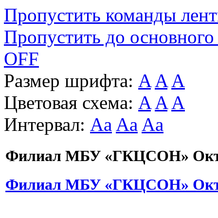
Пропустить команды лен
Пропустить до основного
OFF
Размер шрифта:
A
A
A
Цветовая схема:
A
A
A
Интервал:
Aa
Aa
Aa
Филиал МБУ «ГКЦСОН» Октя
Филиал МБУ «ГКЦСОН» Октя